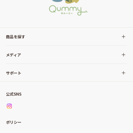
商品を探す
全ての商品
メディア
サラダ
Qummy(キユーミー)について
サポート
Qummy便り
Qummyの食卓提案
ご利用ガイド
すべてのサラダ
公式SNS
ニュース
お問い合わせ
サラダセット
調味料
レシピ
パッケージサラダ
ポリシー
トッピング
すべての調味料