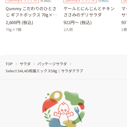
Qummyオリジナル
常温品
Qummyオリジナル
冷蔵品
Q
Qummy こだわりのひとさ
ケールとにんじんとチキン
マ
じ ギフトボックス 70g×7
ささみのデリサラダ
サ
瓶｜キユーピー
2,600円
(税込)
921円〜
(税込)
9
70g×7個
2人前
1
TOP
サラダ
パッケージサラダ
Select SALAD和風ミックス58g｜サラダクラブ