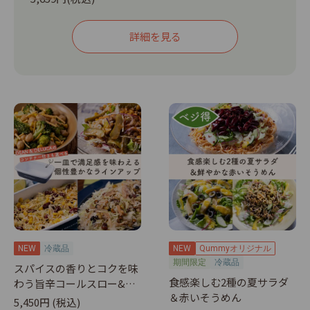
ば、洗い物の負担も削減できます。 ①レモンマヨ仕
立てのブロッコリースロー：レモンのすっきりした酸
詳細を見る
味を活かした爽やかな仕立て ②甘酸っぱいオレンジ
マヨのコールスロー：オレンジのフルーティーな甘酸
っぱさで華やかな味わい ③ディルとレモンのさわや
かコールスロー：レモンとディルの清涼感あふれる王
道の爽やかさ ④カリカリ梅と大葉のコールスロー：
梅の酸味と大葉の香りで、すっきり爽やかな和風のさ
っぱり感 ●キリっとして刺激的な香りとコクを味わ
える<a
href="https://qummy.kewpie.co.jp/menu/797",
target="_blank">「スパイスの香りとコクを味わう
旨辛コールスロー&ブロッコリースロー」はこちら
NEW
冷蔵品
NEW
Qummyオリジナル
</a> ●特集ページは<a
期間限定
冷蔵品
スパイスの香りとコクを味
href="https://qummy.kewpie.co.jp/journal/1304",
食感楽しむ2種の夏サラダ
わう旨辛コールスロー&ブ
target="_blank">こちら</a> ●ご自宅で、レモン
＆赤いそうめん
ロッコリースロー
5,450円 (税込)