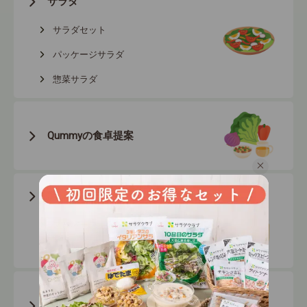
サラダ
日までとなります。 ●商品の改訂などにより、お手
元の商品と当ホームページでは記載内容が異なる場合
サラダセット
があります。必ずお手元の商品を確認してください。
パッケージサラダ
●お手元の商品に印字されている消費期限をご確認く
惣菜サラダ
ださい。 ●商品の栄養情報については、各商品の商
品情報をご確認ください。 ●掲載価格はあくまで目
安です。最終的な購入金額はカートをお確かめくださ
Qummyの
食卓提案
い。
調味料
マヨネーズ・
ドレッシング
その他
トッピング