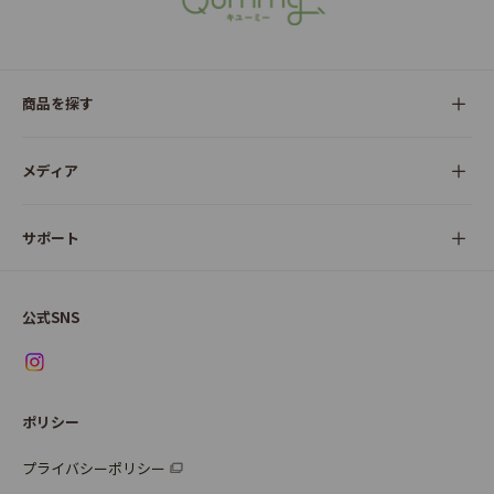
商品を探す
全ての商品
メディア
サラダ
Qummy(キユーミー)について
サポート
Qummy便り
Qummyの食卓提案
ご利用ガイド
すべてのサラダ
公式SNS
ニュース
お問い合わせ
サラダセット
調味料
レシピ
パッケージサラダ
ポリシー
トッピング
すべての調味料
惣菜サラダ
プライバシーポリシー
スープ
マヨネーズ・ドレッシング