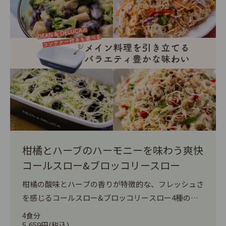
柑橘とハーブのハーモニーを味わう爽快
コールスロー&ブロッコリースロー
柑橘の酸味とハーブの香りが特徴的な、フレッシュさ
を感じるコールスロー&ブロッコリースロー4種のセ
ットです。 DEAN ＆ DELUCAのスタイリッシュなコ
4食分
ンテナーの中で食材を混ぜて、そのまま食卓に出せ
5,659円(税込)