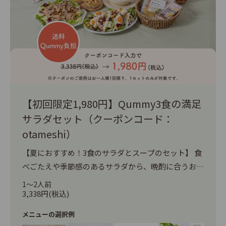
【初回限定1,980円】Qummy3食の満足
サラダセット（クーポンコード：
otameshi）
【夏におすすめ！3食のサラダとスープのセット】 食
べごたえや季節感のあるサラダから、晩酌に合うおつ
まみサラダ、こだわりのスープまで楽しめる特別なセ
1～2人前
ットです。Qummyで野菜がある生活を始めてみませ
3,338円(税込)
んか？ 【初回限定！クーポンで40％以上OFF＆送料
メニューの選択例
Qummy負担】 ご購入時にクーポンコードを入力いた