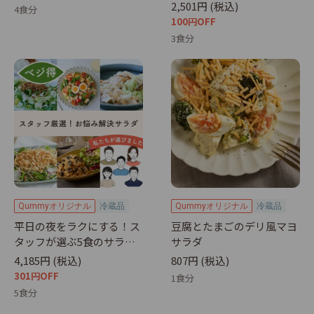
汁、マヨネーズ、粒マスタード、あらびき黒こしょ
2,501円 (税込)
4食分
100円OFF
う、ディル、カリカリ梅、大葉をご用意ください。
3食分
●パッケージサラダの消費期限はお届け希望日から、
「緑黄色野菜ミックス」が翌日まで、「国産蒸しブロ
ッコリー」が翌々日まで、「千切りキャベツ」が3日
後までとなります。 ●作り方は画像をご参照くださ
い。 ●商品の改訂などにより、お手元の商品と当ホ
ームページでは記載内容が異なる場合があります。必
ずお手元の商品を確認してください。 ●お手元の商
品に印字されている消費期限をご確認ください。 ●
商品の栄養情報については、各商品の商品情報をご確
Qummyオリジナル
冷蔵品
Qummyオリジナル
冷蔵品
認ください。 ●掲載価格はあくまで目安です。最終
平日の夜をラクにする！ス
豆腐とたまごのデリ風マヨ
的な購入金額はカートをお確かめください。 ●レシ
タッフが選ぶ5食のサラダ
サラダ
ピシートにある二次元コードからアンケートに回答い
セット
4,185円 (税込)
807円 (税込)
ただけます。回答いただきますと、次回のお買い物に
301円OFF
1食分
お使いいただけるクーポンをプレゼントします。アン
5食分
ケートは予告なしで終了させていただく場合がありま