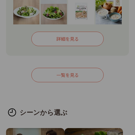
だくと、 ★3,338円（税込）→1,980円（税込） ★送
料880円→0円（Qummy負担） になります。 （クー
ポンコード：otameshi） ●クーポンコードのご使用
は、「カートを見る」の画面で行ってください。 ●
初回限定クーポンのご使用はお一人様1回限り、1セッ
詳細を見る
トのみが対象です。 【他の商品もご一緒に】 初回限
定クーポンを使えば送料がかかりません。気になる商
品を発見したら、ぜひご一緒に！ ★<a
href="https://qummy.kewpie.co.jp/products?
一覧を見る
hashtag=%E3%83%99%E3%82%B8%E5%BE%97",
target="_blank">【ベジ得】セット割引でトク！野
菜で食習慣にトク！</a> ★<a
href="https://qummy.kewpie.co.jp/products?
hashtag=%E3%81%BE%E3%81%A8%E3%82%81%
シーンから選ぶ
E5%89%B2", target="_blank">【まとめ割】でお得
な商品</a> ★<a