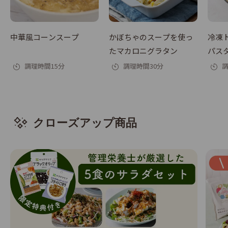
中華風コーンスープ
かぼちゃのスープを使っ
冷凍
たマカロニグラタン
パス
調理時間15分
調理時間30分
調
クローズアップ商品