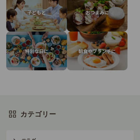
href="https://qummy.kewpie.co.jp/category/toppi
ng?page=1", target="_blank">【トッピング】活用
子どもと
おつまみに
方法はいろいろ♪</a> ●画像はイメージです。 ●3食
の満足サラダセットは冷蔵品を含むセットのため、配
送可能エリアが限られます。詳細は、ご利用ガイドの
<a
href="https://qummy.kewpie.co.jp/guide/delivery/
特別な日に
朝食やブランチに
area", target="_blank">配送エリア</a>をご確認く
ださい。 全国配送が可能な常温品は、<a
href="https://qummy.kewpie.co.jp/products?
hashtag=%E5%B8%B8%E6%B8%A9%E5%93%81",
target="_blank">常温品一覧</a>からお選びいただ
けます。 ●天候不順の影響で一部野菜原料が不足し
た場合は、パッケージサラダが変更になることがあり
カテゴリー
ます。 ●「１０品目のサラダ大根と香る青じそ」の
消費期限はお届け希望日の翌日まで、「3種レタスの
イタリアンサラダ」の消費期限はお届け希望日の翌々