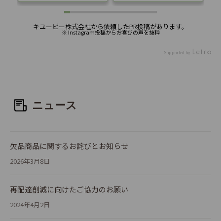
し
けてたまねぎとにんじんの
セット♪ 食卓が一気に明る
そ
を
ソースをかけると彩り豊か
くなる彩り鮮やかなサラダ
コ
ユ
～なサラダが完成🥗 いつも
が簡単に時短で出来ちゃう
ッ
キユーピー株式会社から依頼したPR投稿があります。
しめ
の食卓が華やかになりまし
んです🥗 サラダクラブの96
卵
※ Instagram投稿からお喜びの声を抜粋
に
た✨ ピクルスとチキンのさ
時間鮮度キープのお野菜
に
みセ
さみは、パンに挟んで食べ
で、しゃきしゃきのお野菜
ッ
Supported by
☑︎
ても美味しい！ 野菜はいつ
が届くのも嬉しい～ Qumm
ピ
き
ものスーパーで買っている
y-キユーミーでしか取り扱
一
け
けれどマンネリ気味 盛り付
いのないドレッシングなど
届
！
けるだけのサラダセットが
もあって、いつもの味付け
ダ
ーモ
自宅に届くっていいな🥄 白
のサラダから、トッピング
い
ニュース
 →
ワインを開けて夫婦で乾杯
やドレッシングでグレード
サ
い
🥂 qummy_official おつま
アップ♡ これからのイベン
囲
ん
みにピッタリなサラダセッ
トシーズンに向けて便利で
お
ージ
トです #PR #Qummy #Qu
す〜. ぜひチェックしてみ
テ
 オ
mmyで野菜不足解消 #キユ
てくださいね♪ #PR #Qum
利
欠品商品に関するお詫びとお知らせ
ム
ーミー #kewpie #キユーピ
my #Qummyで野菜不足解
🥗
2026年3月8日
ワイ
ー #サラダ #Qummyのある
消 #キユーミー #kewpie #
m
！
生活 #ひと手間未満 #野菜
キユーピー #サラダ #Qum
ー
のある生活 #おうちごはん
myのある生活 #ひと手間未
ー
再配達削減に向けたご協力のお願い
…
#簡単ごはん #時短ごはん #
満 #野菜のある生活 #おう
生
が
簡単料理 #monipla #qumm
ちごはん #簡単ごはん #時
の
2024年4月2日
が
y_fan
短ごはん #簡単料理 #moni
#
に
pla #qummy_fan
簡