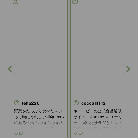
teha220
cocoaa1112
もが幼
野菜をたっぷり食べた～い
キユーピーの公式食品通販
.
分
って時にうれしい #Qummy
サイト Qummy-キユーミ
り
オシ
のある生活 シャキシャキの
ー-. 届いたサラダとトッピ
か
にんじんミックスサラダ
ングを封を切って器に乗せ
ン
…
に、チキンのささみをのっ
るだけで完成のこぶサラダ
ラ