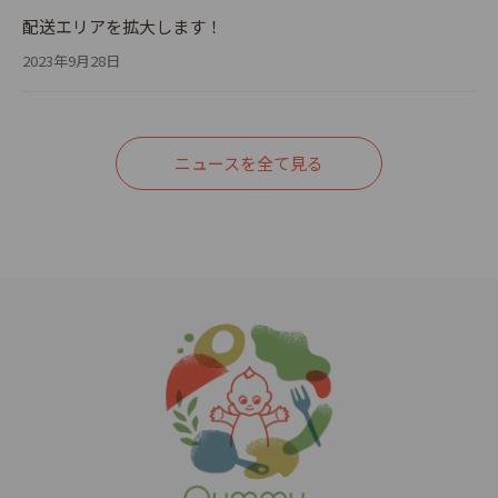
っ
y_
配送エリアを拡大します！
が
2023年9月28日
なか
ま
、
作
っと
ニュースを全て見る
が
Q
ス
って
…
ミー
 #
pi
 #