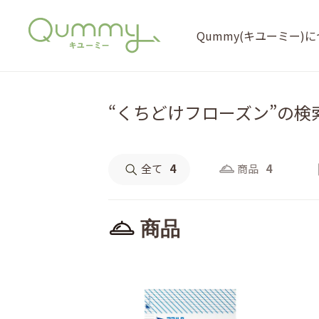
Qummy(キユーミー)
“くちどけフローズン”の検
全て
4
商品
4
商品