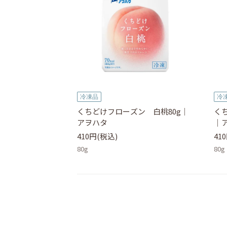
冷凍品
冷
くちどけフローズン 白桃80g｜
く
アヲハタ
｜
410円(税込)
41
80g
80g