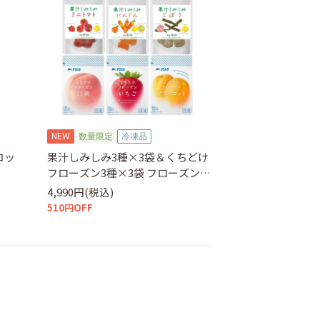
NEW
数量限定
冷凍品
コッ
果汁しみしみ3種×3袋＆くちどけ
フローズン3種×3袋 フローズンア
ソートセット
4,990円(税込)
510円OFF