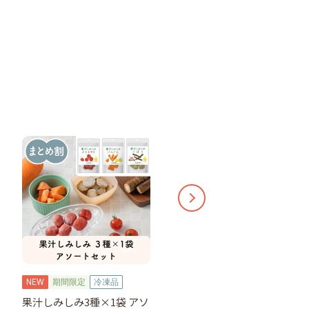
NEW
期間限定
冷凍品
NEW
期間限定
冷凍品
果汁しみしみ3種×1袋 アソ