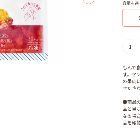
容量を選
もんで
す。マ
の果肉
せたさ
●商品
品と当
なる場
品を確