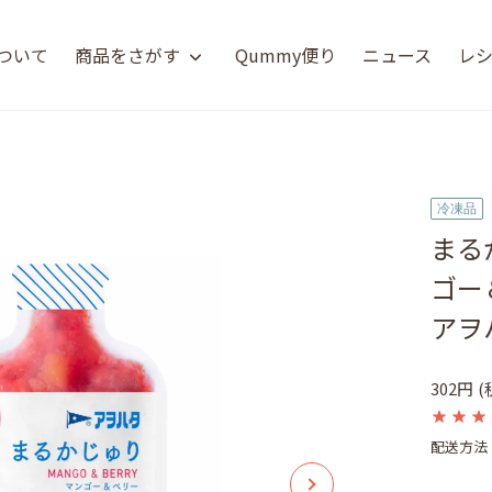
について
商品をさがす
Qummy便り
ニュース
レ
冷凍品
まる
ゴー
アヲ
302円
(
配送方法