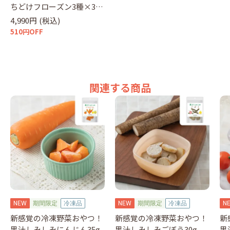
ちどけフローズン3種×3袋
フローズンアソートセット
4,990円
(税込)
510円OFF
関連する商品
NEW
期間限定
冷凍品
NEW
期間限定
冷凍品
N
新感覚の冷凍野菜おやつ！
新感覚の冷凍野菜おやつ！
新
果汁しみしみにんじん35g
果汁しみしみごぼう30g
果