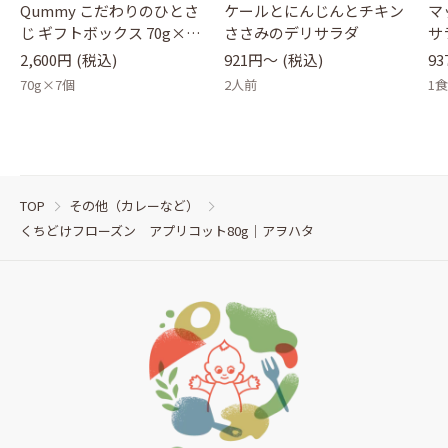
Qummy こだわりのひとさ
ケールとにんじんとチキン
マ
じ ギフトボックス 70g×7
ささみのデリサラダ
サ
瓶｜キユーピー
2,600円
(税込)
921円〜
(税込)
9
70g×7個
2人前
1
TOP
その他（カレーなど）
くちどけフローズン アプリコット80g｜アヲハタ