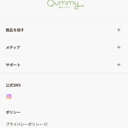
商品を探す
全ての商品
メディア
サラダ
Qummy(キユーミー)について
サポート
Qummy便り
Qummyの食卓提案
ご利用ガイド
すべてのサラダ
公式SNS
ニュース
お問い合わせ
サラダセット
調味料
レシピ
パッケージサラダ
ポリシー
トッピング
すべての調味料
惣菜サラダ
プライバシーポリシー