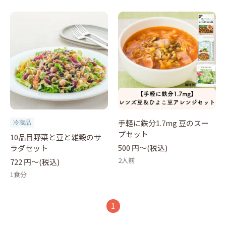
手軽に鉄分1.7mg 豆のスー
冷蔵品
プセット
10品目野菜と豆と雑穀のサ
500 円〜(税込)
ラダセット
2人前
722 円〜(税込)
1食分
1