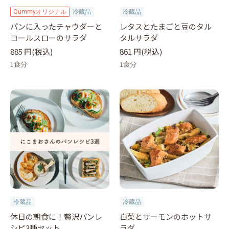
Qummyオリジナル
冷蔵品
冷蔵品
パンに入ったチャウダーと
レタスとたまごと豆のタル
コールスローのサラダ
タルサラダ
885 円(税込)
861 円(税込)
1食分
1食分
冷蔵品
冷蔵品
休日の朝食に！贅沢パンレ
白菜とサーモンのホットサ
シピ3種セット
ラダ