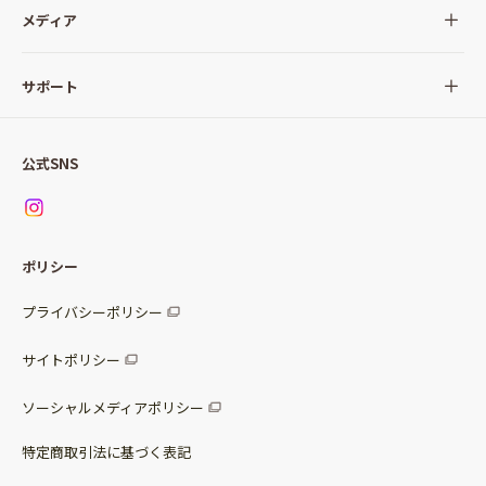
全ての商品
メディア
サラダ
Qummy(キユーミー)について
サポート
Qummy便り
Qummyの食卓提案
ご利用ガイド
すべてのサラダ
公式SNS
ニュース
お問い合わせ
サラダセット
調味料
レシピ
パッケージサラダ
ポリシー
トッピング
すべての調味料
惣菜サラダ
プライバシーポリシー
スープ
マヨネーズ・ドレッシング
サイトポリシー
パスタソース
その他
ソーシャルメディアポリシー
サステナブルフード
特定商取引法に基づく表記