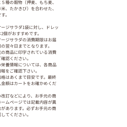
と５種の穀物（押麦、もち麦、
赤米、たかきび）を合わせた、
です。
ケージサラダ1袋に対し、ドレッ
は2個がおすすめです。
ケージサラダの消費期限はお届
日の翌々日までとなります。
元の商品に印字されている消費
ご確認ください。
の栄養情報については、各商品
情報をご確認下さい。
価格はあくまで目安です。最終
入金額はカートをお確かめくだ
の改訂などにより、お手元の商
ホームページでは記載内容が異
合があります。必ずお手元の商