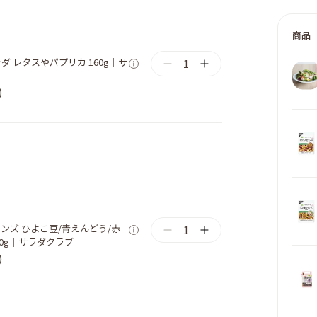
商品
ダ レタスやパプリカ 160g｜サ
1
)
ンズ ひよこ豆/青えんどう/赤
1
50g｜サラダクラブ
)