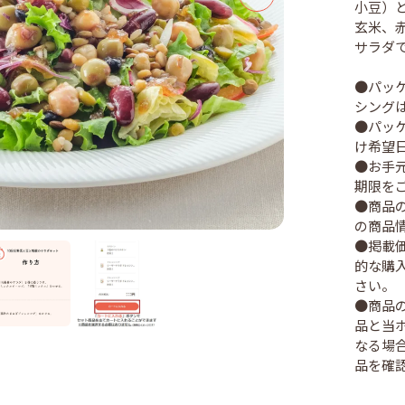
小豆）
玄米、
サラダ
●パッ
シング
●パッ
け希望
●お手
期限を
●商品
の商品
●掲載
的な購
さい。
●商品
品と当
なる場