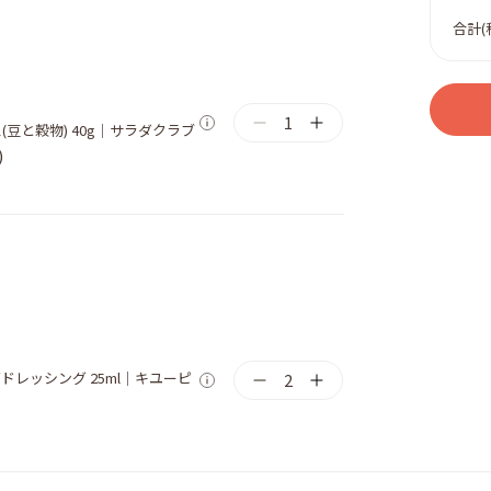
合計(
1
(豆と穀物) 40g｜サラダクラブ
)
ドレッシング 25ml｜キユーピ
2