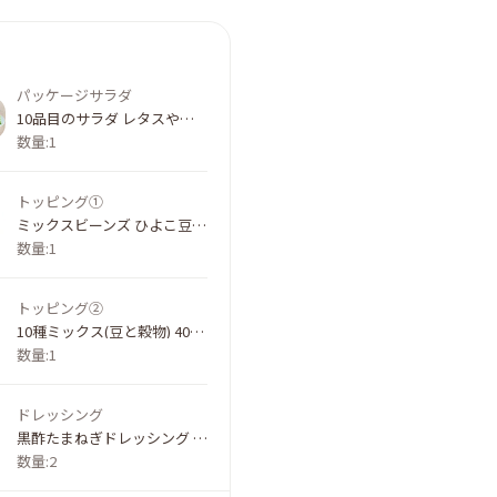
パッケージサラダ
10品目のサラダ レタスやパプリカ 160g｜サラダクラブ
数量:1
トッピング①
ミックスビーンズ ひよこ豆/青えんどう/赤いんげん豆 50g｜サラダクラブ
数量:1
トッピング②
10種ミックス(豆と穀物) 40g｜サラダクラブ
数量:1
ドレッシング
黒酢たまねぎドレッシング 25ml｜キユーピー
数量:2