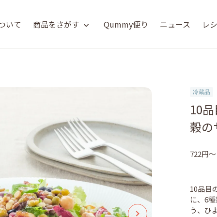
について
商品をさがす
Qummy便り
ニュース
レ
冷蔵品
10
穀の
722円〜
10品
に、6
う、ひ