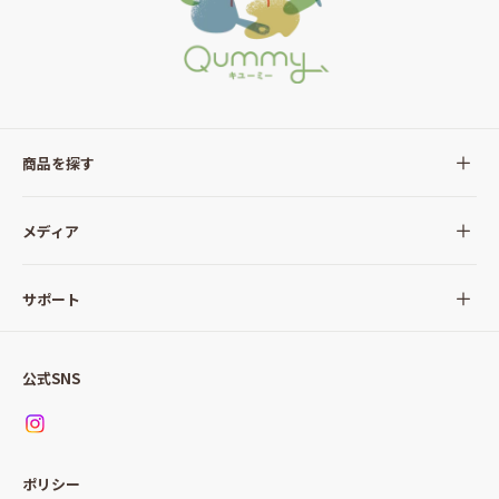
商品を探す
全ての商品
メディア
サラダ
Qummy(キユーミー)について
サポート
Qummy便り
Qummyの食卓提案
ご利用ガイド
すべてのサラダ
公式SNS
ニュース
お問い合わせ
サラダセット
調味料
レシピ
パッケージサラダ
ポリシー