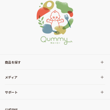
商品を探す
全ての商品
メディア
サラダ
Qummy(キユーミー)について
サポート
Qummy便り
Qummyの食卓提案
ご利用ガイド
すべてのサラダ
公式SNS