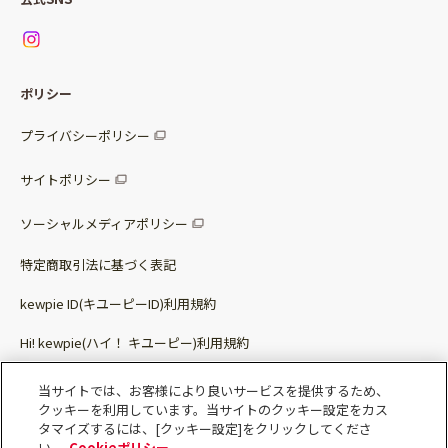
ニュース
お問い合わせ
サラダセット
調味料
レシピ
パッケージサラダ
ポリシー
トッピング
すべての調味料
惣菜サラダ
プライバシーポリシー
スープ
マヨネーズ・ドレッシング
サイトポリシー
パスタソース
その他
ソーシャルメディアポリシー
サステナブルフード
特定商取引法に基づく表記
ベビー・幼児食
kewpie ID(キユーピーID)利用規約
Hi! kewpie(ハイ！ キユーピー)利用規約
その他（カレーなど）
Qummy(キユーミー)利用規約​
当サイトでは、お客様により良いサービスを提供するため、
クッキーを利用しています。当サイトのクッキー設定をカス
タマイズするには、[クッキー設定]をクリックしてくださ
い。
Cookieポリシー