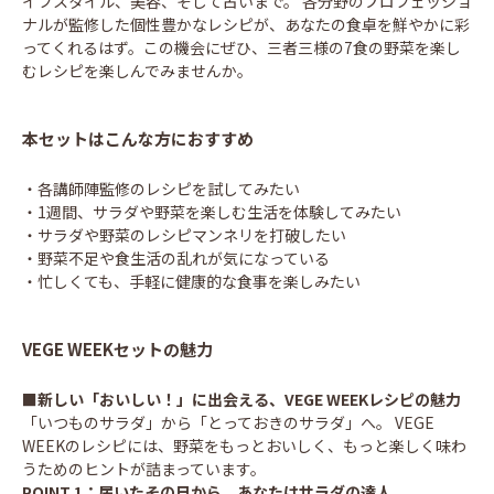
イフスタイル、美容、そして占いまで。 各分野のプロフェッショ
ナルが監修した個性豊かなレシピが、あなたの食卓を鮮やかに彩
ってくれるはず。この機会にぜひ、三者三様の7食の野菜を楽し
むレシピを楽しんでみませんか。
本セットはこんな方におすすめ
・各講師陣監修のレシピを試してみたい
・1週間、サラダや野菜を楽しむ生活を体験してみたい
・サラダや野菜のレシピマンネリを打破したい
・野菜不足や食生活の乱れが気になっている
・忙しくても、手軽に健康的な食事を楽しみたい
VEGE WEEKセットの魅力
■新しい「おいしい！」に出会える、VEGE WEEKレシピの魅力
「いつものサラダ」から「とっておきのサラダ」へ。 VEGE
WEEKのレシピには、野菜をもっとおいしく、もっと楽しく味わ
うためのヒントが詰まっています。
POINT 1：届いたその日から、あなたはサラダの達人。