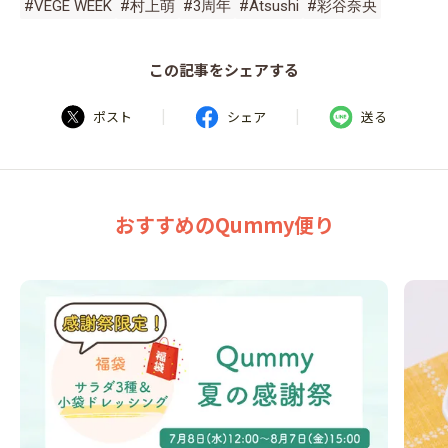
#VEGE WEEK
#村上萌
#3周年
#Atsushi
#彩谷奈央
この記事をシェアする
|
|
ポスト
シェア
送る
おすすめのQummy便り