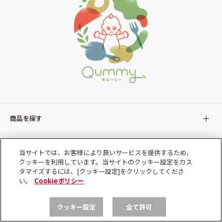
商品を探す
全ての商品
メディア
当サイトでは、お客様により良いサービスを提供するため、
クッキーを利用しています。当サイトのクッキー設定をカス
タマイズするには、[クッキー設定]をクリックしてくださ
サラダ
Qummy(キユーミー)について
サポート
い。
Cookieポリシー
Qummy便り
クッキー設定
全て許可
Qummyの食卓提案
ご利用ガイド
すべてのサラダ
公式SNS