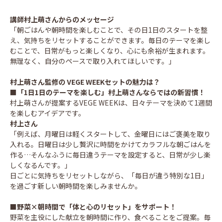
講師
村上萌
さんからのメッセージ
「朝ごはんや朝時間を楽しむことで、その日1日のスタートを整
え、気持ちをリセットすることができます。毎日のテーマを楽し
むことで、日常がもっと楽しくなり、心にも余裕が生まれます。
無理なく、自分のペースで取り入れてほしいです。」
村上萌
さん監修の VEGE WEEKセットの魅力は？
■
「1日1日のテーマを楽しむ」村上萌さんならではの新習慣！
村上萌さんが提案するVEGE WEEKは、日々テーマを決めて1週間
を楽しむアイデアです。
村上さん
「例えば、月曜日は軽くスタートして、金曜日にはご褒美を取り
入れる。日曜日は少し贅沢に時間をかけてカラフルな朝ごはんを
作る…そんなふうに毎日違うテーマを設定すると、日常が少し楽
しくなるんです。」
日ごとに気持ちをリセットしながら、「毎日が違う特別な1日」
を過ごす新しい朝時間を楽しみませんか。
■野菜×朝時間で「体と心のリセット」をサポート！
野菜を主役にした献立を朝時間に作り、食べることをご提案。毎