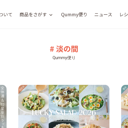
について
商品をさがす
Qummy便り
ニュース
レ
# 淡の間
Qummy便り