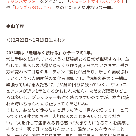
ミックスサラダ
」をメインに、「
スモークドオイルスプラット
」
や「
レンズ豆&ひよこ豆
」をのせた大人な味わいの一皿。
◆山羊座
＜12月22日～1月19日生まれ＞
2026年は「無理なく続ける」がテーマの1年
。
常に手腕を試されているような緊張感ある日常が継続する中、並
行して、暮らしの基盤がゆっくり作り変えられていきます。働き
方が変わって日常のルーティンに変化が出たり、新しく編成され
ていくような人間関係の変化も濃厚です。
“信頼を寄せて一緒に
頑張っていける人たち”
だけが身の回りに残っていく、というニ
ュアンスが近い1年となるかもしれません。まだまだ頑張りどこ
ろは多いし、プレッシャーも強く感じやすいのですが、本当に疲
れた時はちゃんと立ち止まってくださいね。
そして、あなたが休みたいと思った時に「喜んで頼って！」と言
ってくれる仲間たちや、大切な人のことを思い出してくださ
い。
“人を介して生まれる安心感”
が大きな力になることを痛感し
そうです。家で好きな香りを焚いて、温かいものを食べること
が、一番の回復薬になります。また、歯の痛み、膝のけがや痛み