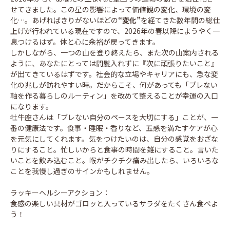
せてきました。この星の影響によって価値観の変化、環境の変
化…。あげればきりがないほどの
“変化”
を経てきた数年間の総仕
上げが行われている現在ですので、2026年の春以降にようやく一
息つけるはず。体と心に余裕が戻ってきます。
しかしながら、一つの山を登り終えたら、また次の山案内される
ように、あなたにとっては間髪入れずに『次に頑張りたいこと』
が出てきているはずです。社会的な立場やキャリアにも、急な変
化の兆しが訪れやすい時。だからこそ、何があっても「ブレない
軸を作る暮らしのルーティン」を改めて整えることが幸運の入口
になります。
牡牛座さんは「ブレない自分のペースを大切にする」ことが、一
番の健康法です。食事・睡眠・香りなど、五感を満たすケアが心
を元気にしてくれます。気をつけたいのは、自分の感覚をおざな
りにすること。忙しいからと食事の時間を雑にすること。言いた
いことを飲み込むこと。喉がチクチク痛み出したら、いろいろな
ことを我慢し過ぎのサインかもしれません。
ラッキーヘルシーアクション：
食感の楽しい具材がゴロッと入っているサラダをたくさん食べよ
う！