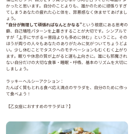
かったと思います。自分のことよりも、誰かのために頑張りすぎ
てしまうあなたの疲れた心と体を、罪悪感なく休ませてあげまし
ょう。
“自分が無理して頑張ればなんとかなる”
という根底にある思考の
癖、自己犠牲パターンを上書きすることが大切です。シンプルで
すが「上手にサボる＝普段よりも多めに休む」ということ。その
ほうが周りの人々もあなたのありがたみに気がついてちょうどよ
い。少し休むことでタスクへのモチベーションもむくむく上がり
ます。眠りや休息の質が上がると運も上向きに。誰にも邪魔され
ない自分だけの大切な食事・睡眠・呼吸、基本のリズムを大切に
しましょう。
ラッキーヘルシーアクション：
たんぱく質もとれる食べ応え満点のサラダを、自分のために作っ
て食べよう！
【乙女座におすすめのサラダは？】