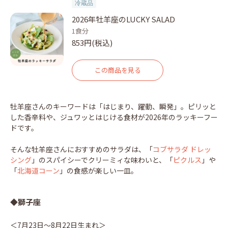
冷蔵品
2026年牡羊座のLUCKY SALAD
1食分
853円(税込)
この商品を見る
牡羊座さんのキーワードは「はじまり、躍動、瞬発」。ピリッと
した香辛料や、ジュワッとはじける食材が2026年のラッキーフー
ドです。
そんな牡羊座さんにおすすめのサラダは、「
コブサラダ ドレッ
シング
」のスパイシーでクリーミィな味わいと、「
ピクルス
」や
「
北海道コーン
」の食感が楽しい一皿。
◆獅子座
＜7月23日～8月22日生まれ＞