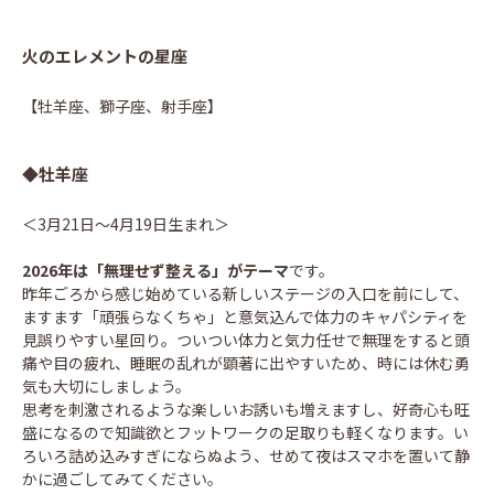
火のエレメントの星座
【牡羊座、獅子座、射手座】
◆牡羊座
＜3月21日～4月19日生まれ＞
2026年は「無理せず整える」がテーマ
です。
昨年ごろから感じ始めている新しいステージの入口を前にして、
ますます「頑張らなくちゃ」と意気込んで体力のキャパシティを
見誤りやすい星回り。ついつい体力と気力任せで無理をすると頭
痛や目の疲れ、睡眠の乱れが顕著に出やすいため、時には休む勇
気も大切にしましょう。
思考を刺激されるような楽しいお誘いも増えますし、好奇心も旺
盛になるので知識欲とフットワークの足取りも軽くなります。い
ろいろ詰め込みすぎにならぬよう、せめて夜はスマホを置いて静
かに過ごしてみてください。