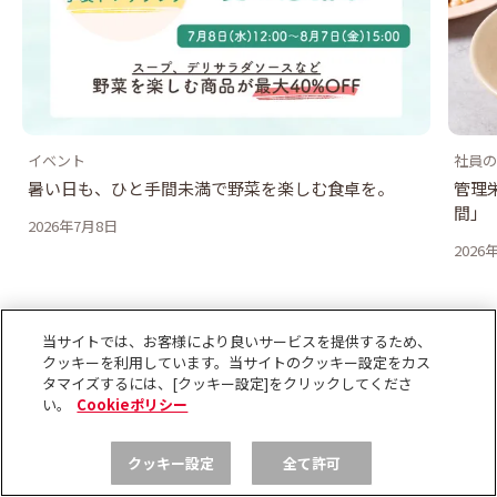
イベント
社員の
暑い日も、ひと手間未満で野菜を楽しむ食卓を。
管理
間」
2026年7月8日
2026
当サイトでは、お客様により良いサービスを提供するため、
クッキーを利用しています。当サイトのクッキー設定をカス
タマイズするには、[クッキー設定]をクリックしてくださ
TOP
Qummy便り
い。
Cookieポリシー
【火・地のエレメント編】開運！占い師・淡の間さん監修の
「2026年ラッキーサラダ」
クッキー設定
全て許可