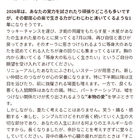
2026年は、あなたの実力を試されたり頑張りどころも多いです
が、その都度心の奥で生きる力がじわじわと湧いてくるような1
年
になりそうです。
ラッキーチャンスを運び、才能の飛躍をもたらす星・木星があな
たの生まれた星のもとに戻ってくる7月以降、再び自信と喜びが
戻ってきます。そのオーラに惹きつけられるように等身大のあな
たを認めてくれる人たちが身の回りにも集まってくるはず。胸の
内から湧いてくる「等身大の私らしく生きたい」というご自分の
願望を受け入れてあげてください。
リニューアルしたあなたにふさわしいステージが用意され、新し
い仲間とのつながりが心の栄養になります。特に下半期以降は注
目を浴びたり、前に抜擢される場面も増えます。一方で、良くも
悪くも人間関係はあなたの鏡。特に、パートナーシップは、嘘を
つけない関係だけが炙り出されるような
“本物の愛”
を学ぶときで
す。
しかしながら、重たく考えることはありません。笑う・踊る・感
動する・楽しむ、シンプルだけどそれが長く続いていく人生の大
切な部分であり、あなたの人生における何よりのエネルギーなの
ですから。長くなりましたが、余計なことを考えすぎずに堂々と
していてください。背中の痛みや心臓の疲れが出たときは「すこ