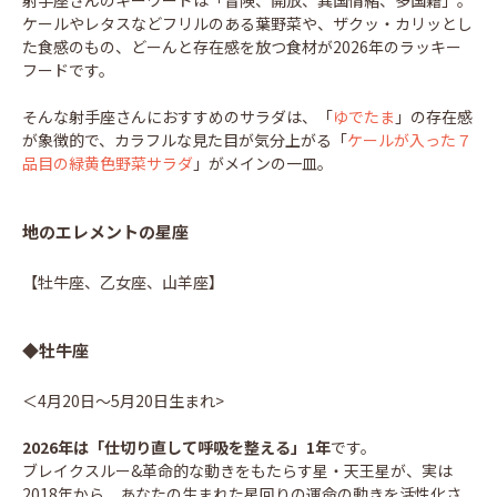
射手座さんのキーワードは「冒険、開放、異国情緒、多国籍」。
ケールやレタスなどフリルのある葉野菜や、ザクッ・カリッとし
た食感のもの、どーんと存在感を放つ食材が2026年のラッキー
フードです。
そんな射手座さんにおすすめのサラダは、「
ゆでたま
」の存在感
が象徴的で、カラフルな見た目が気分上がる「
ケールが入った７
品目の緑黄色野菜サラダ
」がメインの一皿。
地のエレメントの星座
【牡牛座、乙女座、山羊座】
◆牡牛座
＜4月20日～5月20日生まれ>
2026年は「仕切り直して呼吸を整える」1年
です。
ブレイクスルー&革命的な動きをもたらす星・天王星が、実は
2018年から、あなたの生まれた星回りの運命の動きを活性化さ