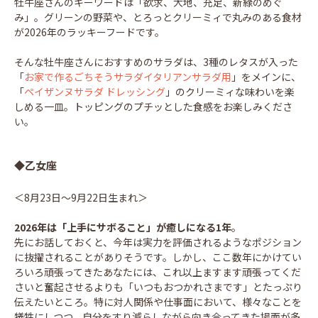
牡牛座さんのキーワードは「欲求、大地、充足、新緑のめぐ
み」。グリーンの野菜や、とろっとクリーミィで丸みのある食材
が2026年のラッキーフードです。
そんな牡牛座さんにおすすめのサラダは、3種のレタスが入った
「
お家で作るごちそうサラダイタリアンサラダ用
」をメインに、
「
ペイザンヌサラダ ドレッシング
」のクリーミィな味わいを楽
しめる一皿。トッピングのプチッとした食感をお楽しみくださ
い。
◆乙女座
＜8月23日～9月22日生まれ＞
2026年は「上手にサボること」が癒しになる1年
。
先にお話しておくと、今年は実力を評価されるようなポジション
に抜擢されることがありそうです。しかし、ここ数年にかけてい
ろいろ頑張ってきたあなたには、これ以上ますます頑張ってくだ
さいと奮起させるよりも「いつもおつかれさまです」とたっぷり
伝えたいところ。特に対人関係や仕事面において、様々なことを
犠牲にしつつ、自分をすり減らしながら向き合ってきた場面が多