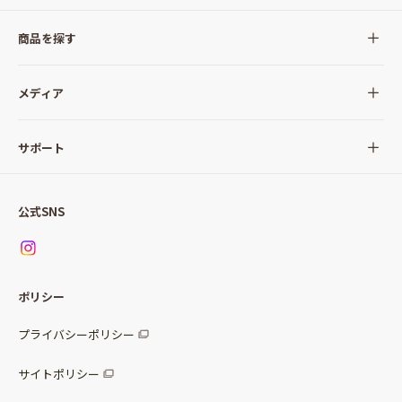
商品を探す
全ての商品
メディア
サラダ
Qummy(キユーミー)について
サポート
Qummy便り
Qummyの食卓提案
ご利用ガイド
すべてのサラダ
公式SNS
ニュース
お問い合わせ
サラダセット
調味料
レシピ
パッケージサラダ
ポリシー
トッピング
すべての調味料
惣菜サラダ
プライバシーポリシー
スープ
マヨネーズ・ドレッシング
サイトポリシー
パスタソース
その他