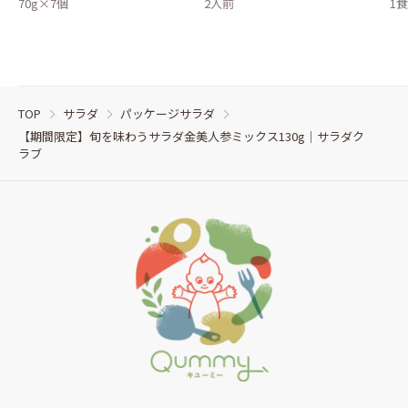
70g×7個
2人前
1
TOP
サラダ
パッケージサラダ
【期間限定】旬を味わうサラダ金美人参ミックス130g｜サラダク
ラブ