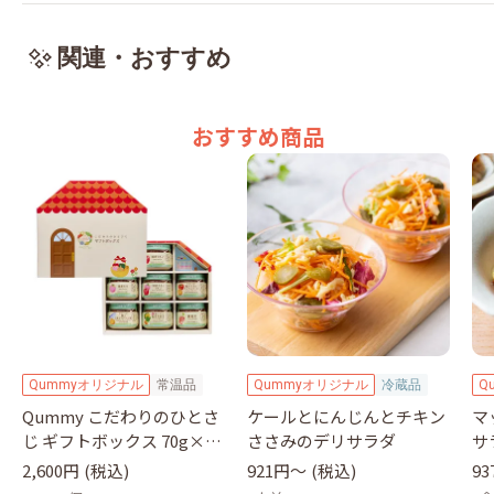
関連・おすすめ
おすすめ商品
Qummyオリジナル
常温品
Qummyオリジナル
冷蔵品
Q
Qummy こだわりのひとさ
ケールとにんじんとチキン
マ
じ ギフトボックス 70g×7
ささみのデリサラダ
サ
瓶｜キユーピー
2,600円
(税込)
921円〜
(税込)
9