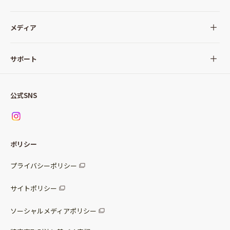
全ての商品
メディア
サラダ
Qummy(キユーミー)について
サポート
Qummy便り
Qummyの食卓提案
ご利用ガイド
すべてのサラダ
公式SNS
ニュース
お問い合わせ
サラダセット
調味料
レシピ
パッケージサラダ
ポリシー
トッピング
すべての調味料
惣菜サラダ
プライバシーポリシー
スープ
マヨネーズ・ドレッシング
サイトポリシー
パスタソース
その他
ソーシャルメディアポリシー
サステナブルフード