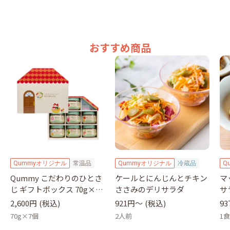
おすすめ商品
Qummyオリジナル
常温品
Qummyオリジナル
冷蔵品
Q
Qummy こだわりのひとさ
ケールとにんじんとチキン
マ
じ ギフトボックス 70g×7
ささみのデリサラダ
サ
瓶｜キユーピー
2,600円
(税込)
921円〜
(税込)
9
70g×7個
2人前
1