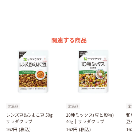
関連する商品
常温品
常温品
常
レンズ豆&ひよこ豆 50g｜
10種ミックス(豆と穀物)
和
サラダクラブ
40g｜サラダクラブ
豆
豆
162円
(税込)
162円
(税込)
16