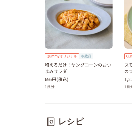
Qummyオリジナル
冷蔵品
Q
和えるだけ！ヤングコーンのおつ
ス
まみサラダ
の
695円(税込)
1,
1食分
1食
レシピ