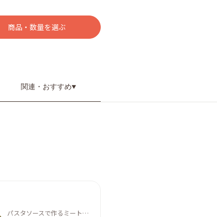
商品・数量を選ぶ
関連・
おすすめ
パスタソースで作るミートカップピザ≪ハロウィン2024≫