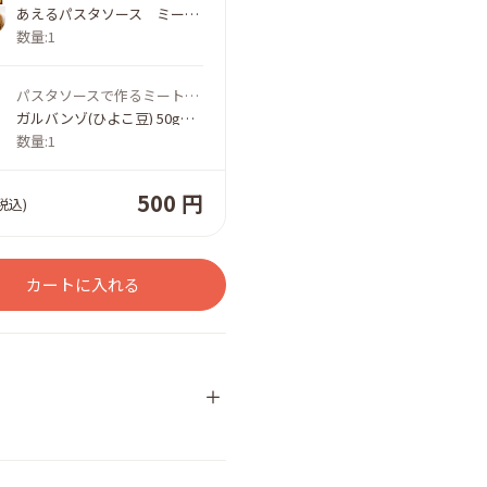
あえるパスタソース ミートソース フォン・ド・ヴォー仕立て160g｜キユーピー
数量:1
パスタソースで作るミートカップピザ≪ハロウィン2024≫
ガルバンゾ(ひよこ豆) 50g｜サラダクラブ
数量:1
500 円
税込)
カートに入れる