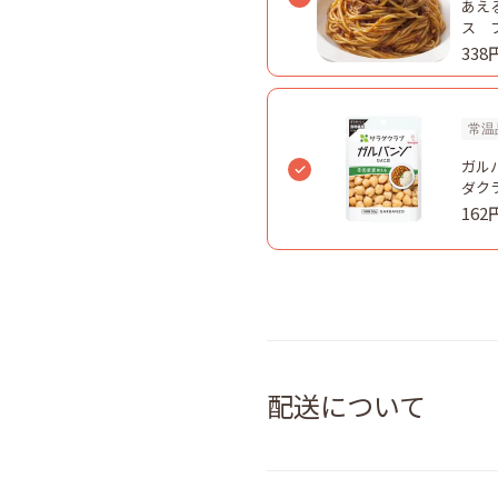
あえ
ス 
160
338
常温
ガルバ
ダク
162
配送について