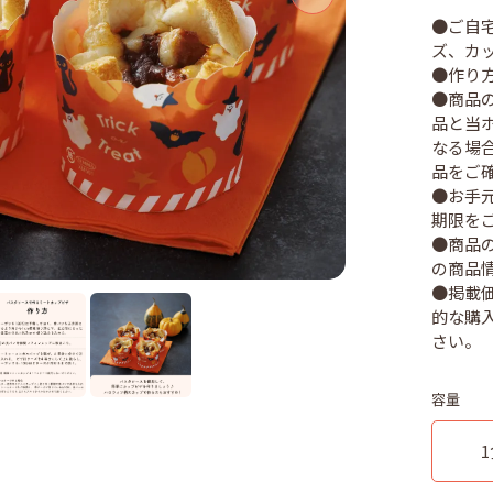
●ご自
ズ、カ
●作り
●商品
品と当
なる場
品をご
●お手
期限を
●商品
の商品
●掲載
的な購
容量