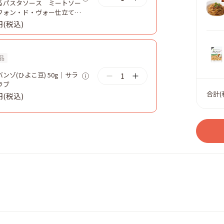
るパスタソース ミートソー
フォン・ド・ヴォー仕立て
g｜キユーピー
円(税込)
品
ンゾ(ひよこ豆) 50g｜サラ
1
ラブ
合計(
円(税込)