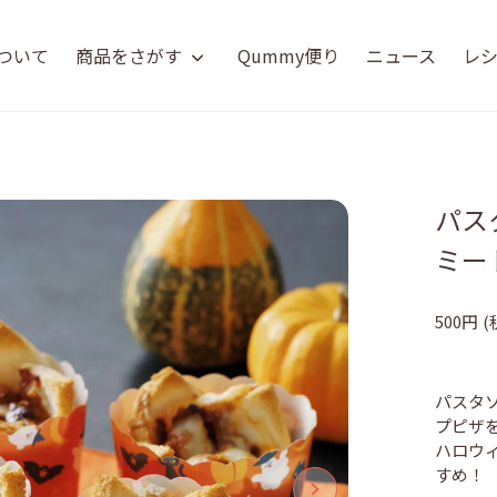
について
商品をさがす
Qummy便り
ニュース
レ
パス
ミー
500円
(
パスタ
プピザ
ハロウ
すめ！