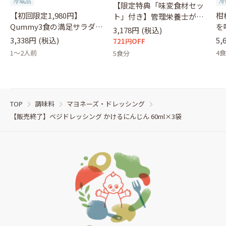
冷蔵品
冷
【限定特典「味変食材セッ
【初回限定1,980円】
柑
ト」付き】管理栄養士が選
Qummy3食の満足サラダセ
を
ぶサラダ
3,178円
(税込)
ット（クーポンコード：
&
3,338円
(税込)
5,
721円OFF
otameshi）
1～2人前
4
5食分
TOP
調味料
マヨネーズ・ドレッシング
【販売終了】ベジドレッシング かけるにんじん 60ml×3袋