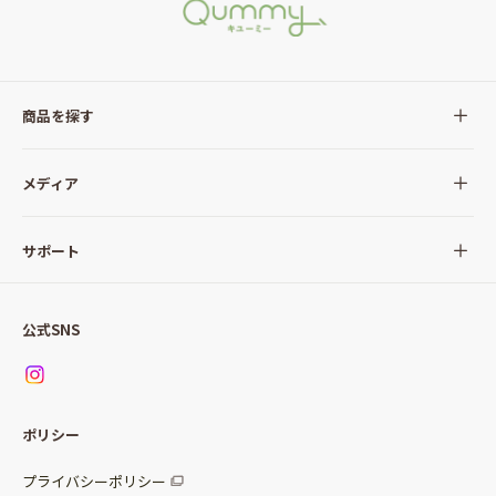
商品を探す
全ての商品
メディア
サラダ
Qummy(キユーミー)について
サポート
Qummy便り
Qummyの食卓提案
ご利用ガイド
すべてのサラダ
公式SNS
ニュース
お問い合わせ
サラダセット
調味料
レシピ
パッケージサラダ
ポリシー
トッピング
すべての調味料
惣菜サラダ
プライバシーポリシー