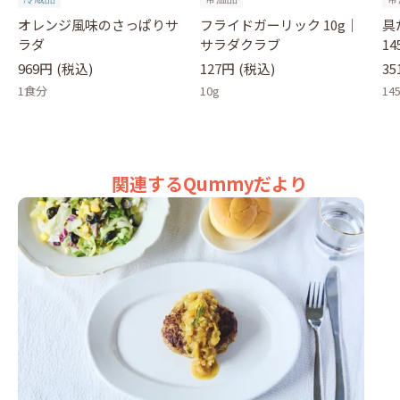
オレンジ風味のさっぱりサ
フライドガーリック 10g｜
具
ラダ
サラダクラブ
1
969円
(税込)
127円
(税込)
35
1食分
10g
14
関連するQummyだより