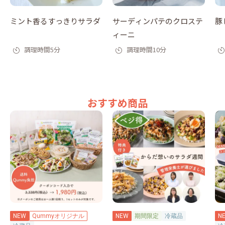
ミント香るすっきりサラダ
サーディンパテのクロステ
豚
ィーニ
調理時間5分
調理時間10分
おすすめ商品
NEW
Qummyオリジナル
NEW
期間限定
冷蔵品
N