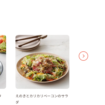
タ
えのきとカリカリベーコンのサラ
トマトを冷凍！
ダ
香る、トマトそ