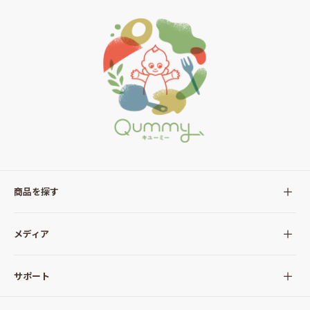
商品を探す
全ての商品
メディア
サラダ
Qummy(キユーミー)について
サポート
Qummy便り