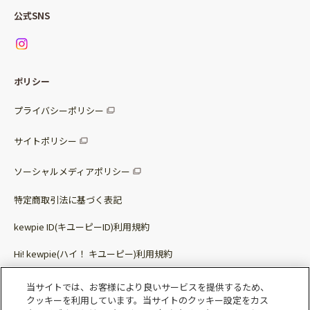
Qummyの食卓提案
ご利用ガイド
すべてのサラダ
公式SNS
ニュース
お問い合わせ
サラダセット
調味料
レシピ
パッケージサラダ
ポリシー
トッピング
すべての調味料
惣菜サラダ
プライバシーポリシー
スープ
マヨネーズ・ドレッシング
サイトポリシー
パスタソース
その他
ソーシャルメディアポリシー
サステナブルフード
特定商取引法に基づく表記
ベビー・幼児食
kewpie ID(キユーピーID)利用規約
Hi! kewpie(ハイ！ キユーピー)利用規約
その他（カレーなど）
Qummy(キユーミー)利用規約​
当サイトでは、お客様により良いサービスを提供するため、
クッキーを利用しています。当サイトのクッキー設定をカス