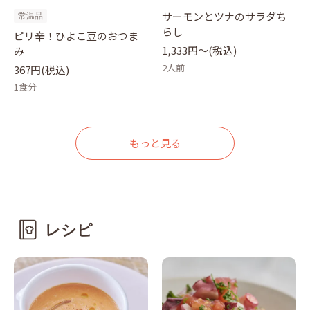
サーモンとツナのサラダち
常温品
らし
ピリ辛！ひよこ豆のおつま
1,333円〜(税込)
み
2人前
367円(税込)
1食分
もっと見る
レシピ