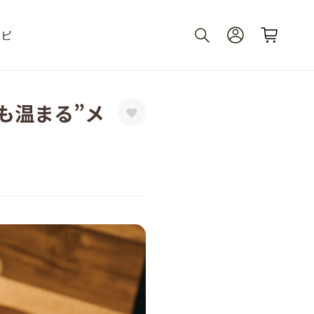
シピ
も温まる”メ