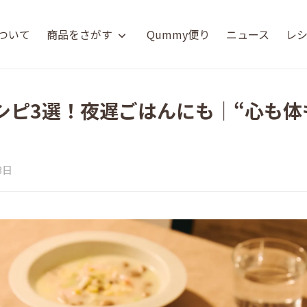
について
商品をさがす
Qummy便り
ニュース
レ
シピ3選！夜遅ごはんにも｜“心も体
3日