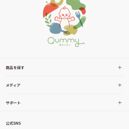
商品を探す
全ての商品
メディア
サラダ
Qummy(キユーミー)について
サポート
Qummy便り
Qummyの食卓提案
ご利用ガイド
すべてのサラダ
公式SNS