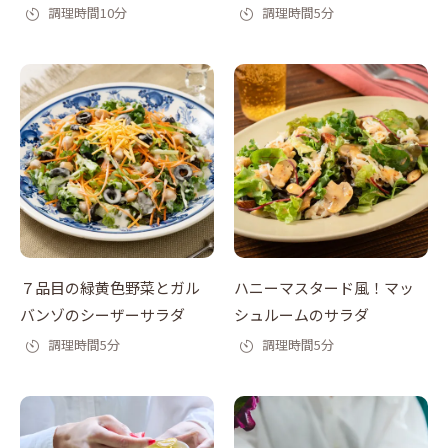
ラダ
調理時間10分
調理時間5分
７品目の緑黄色野菜とガル
ハニーマスタード風！マッ
バンゾのシーザーサラダ
シュルームのサラダ
調理時間5分
調理時間5分