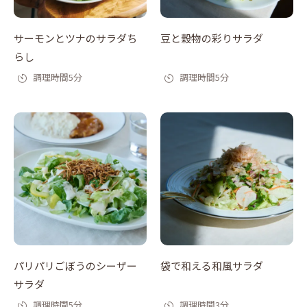
サーモンとツナのサラダち
豆と穀物の彩りサラダ
らし
調理時間5分
調理時間5分
パリパリごぼうのシーザー
袋で和える和風サラダ
サラダ
調理時間5分
調理時間3分