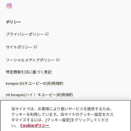
ニュース
お問い合わせ
サラダセット
調味料
レシピ
パッケージサラダ
ポリシー
トッピング
すべての調味料
惣菜サラダ
プライバシーポリシー
スープ
マヨネーズ・ドレッシング
サイトポリシー
パスタソース
その他
ソーシャルメディアポリシー
サステナブルフード
特定商取引法に基づく表記
ベビー・幼児食
kewpie ID(キユーピーID)利用規約
Hi! kewpie(ハイ！ キユーピー)利用規約
その他（カレーなど）
Qummy(キユーミー)利用規約​
当サイトでは、お客様により良いサービスを提供するため、
クッキーを利用しています。当サイトのクッキー設定をカス
タマイズするには、[クッキー設定]をクリックしてくださ
い。
Cookieポリシー