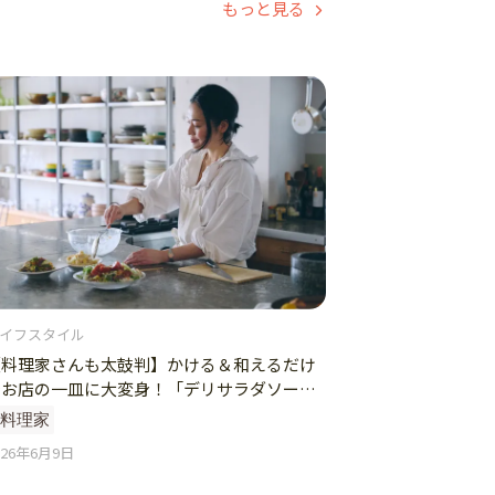
もっと見る
イフスタイル
【料理家さんも太鼓判】かける＆和えるだけ
でお店の一皿に大変身！「デリサラダソー
ス」でつくる簡単レシピ
#料理家
026年6月9日