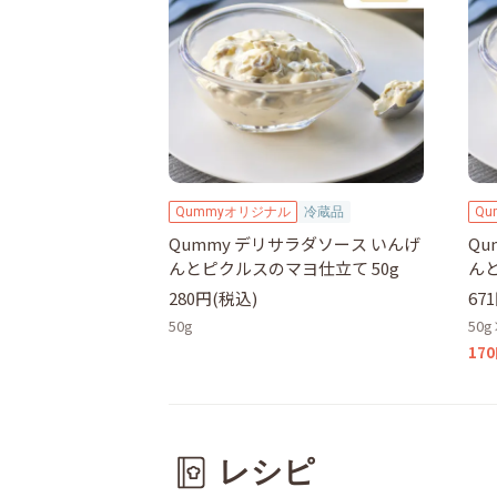
Qummyオリジナル
冷蔵品
Q
Qummy デリサラダソース いんげ
Qu
んとピクルスのマヨ仕立て 50g
ん
50
280円(税込)
67
50g
50
17
レシピ