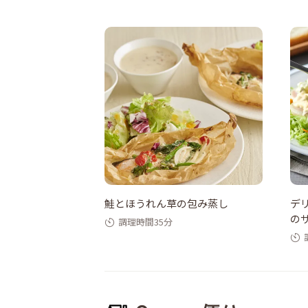
鮭とほうれん草の包み蒸し
デ
の
調理時間35分