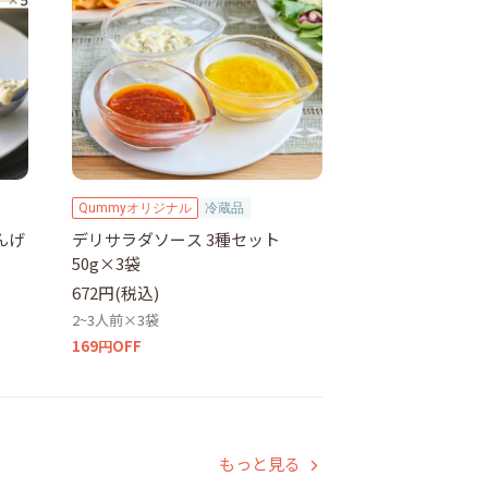
Qummyオリジナル
冷蔵品
んげ
デリサラダソース 3種セット
50g×3袋
672円(税込)
2~3人前×3袋
169円OFF
もっと見る