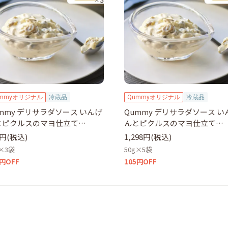
ummyオリジナル
冷蔵品
Qummyオリジナル
冷蔵品
mmy デリサラダソース いんげ
Qummy デリサラダソース い
とピクルスのマヨ仕立て
んとピクルスのマヨ仕立て
g×3袋
50g×5袋
1円(税込)
1,298円(税込)
g×3袋
50g×5袋
0円OFF
105円OFF