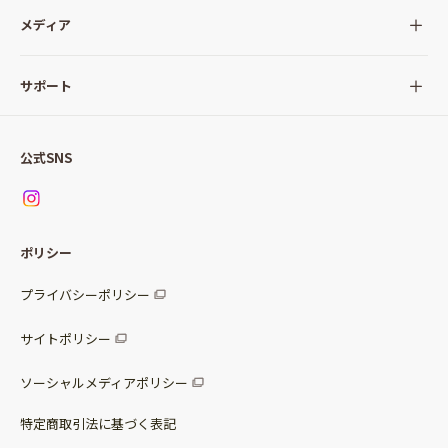
全ての商品
メディア
サラダ
Qummy(キユーミー)について
サポート
Qummy便り
Qummyの食卓提案
ご利用ガイド
すべてのサラダ
公式SNS
ニュース
お問い合わせ
サラダセット
調味料
レシピ
パッケージサラダ
ポリシー
トッピング
すべての調味料
惣菜サラダ
プライバシーポリシー
スープ
マヨネーズ・ドレッシング
サイトポリシー
パスタソース
その他
ソーシャルメディアポリシー
サステナブルフード
特定商取引法に基づく表記