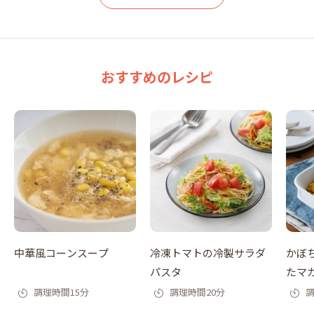
おすすめのレシピ
中華風コーンスープ
冷凍トマトの冷製サラダ
かぼ
パスタ
たマ
調理時間15分
調理時間20分
調