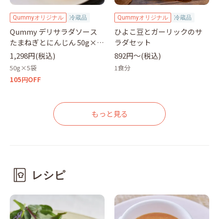
Qummyオリジナル
冷蔵品
Qummyオリジナル
冷蔵品
Qummy デリサラダソース
ひよこ豆とガーリックのサ
たまねぎとにんじん 50g×5
ラダセット
袋
1,298円(税込)
892円〜(税込)
50g×5袋
1食分
105円OFF
もっと見る
レシピ