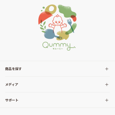
商品を探す
全ての商品
メディア
サラダ
Qummy(キユーミー)について
サポート
Qummy便り