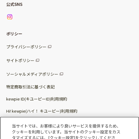
Qummyの食卓提案
ご利用ガイド
すべてのサラダ
公式SNS
ニュース
お問い合わせ
サラダセット
調味料
レシピ
パッケージサラダ
ポリシー
トッピング
すべての調味料
惣菜サラダ
プライバシーポリシー
スープ
マヨネーズ・ドレッシング
サイトポリシー
パスタソース
その他
ソーシャルメディアポリシー
サステナブルフード
特定商取引法に基づく表記
ベビー・幼児食
kewpie ID(キユーピーID)利用規約
Hi! kewpie(ハイ！ キユーピー)利用規約
その他（カレーなど）
Qummy(キユーミー)利用規約​
当サイトでは、お客様により良いサービスを提供するため、
クッキーを利用しています。当サイトのクッキー設定をカス
タマイズするには、[クッキー設定]をクリックしてくださ