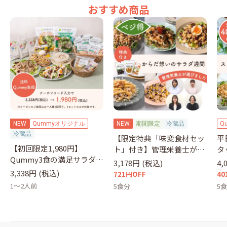
おすすめ商品
NEW
Qummyオリジナル
NEW
期間限定
冷蔵品
Q
冷蔵品
【限定特典「味変食材セッ
平
【初回限定1,980円】
ト」付き】管理栄養士が選
タ
Qummy3食の満足サラダセ
ぶサラダ
セ
3,178円
(税込)
4,
ット（クーポンコード：
3,338円
(税込)
721円OFF
40
otameshi）
1～2人前
5食分
5