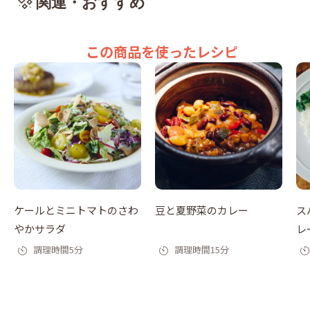
関連・おすすめ
この商品を使ったレシピ
ケールとミニトマトのさわ
豆と夏野菜のカレー
ス
やかサラダ
レ
調理時間5分
調理時間15分