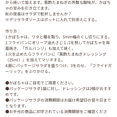
から焼いて加えます。黒酢たまねぎの芳醇な酸味が、かぼち
ゃの甘みを引き立てます。
秋の夜長はサラダで乾杯しませんか？
※デリサラダソースはポットに入れて別添えにする。
作り方：
1.かぼちゃは、ワタと種を取り、5ｍｍ幅のくし切りにする。
2.フライパンにオリーブ油大さじ１/2を熱してかぼちゃを両
面焼き、「ガルバンゾ」も加えて焼く。
3.火を止めたらフライパンに「黒酢たまねぎドレッシング
（25ml）」を加えてマリネする。
4.器にパッケージサラダを盛りつけ、3をのせ、「フライドガ
ーリック」をふりかける。
●かぼちゃはご自宅でご用意ください。
●パッケージサラダ1袋に対し、ドレッシングは2個がおすす
めです。
●パッケージサラダの消費期限はお届け希望日の翌々日まで
となります。
●お手元の商品に印字されている消費期限をご確認くださ