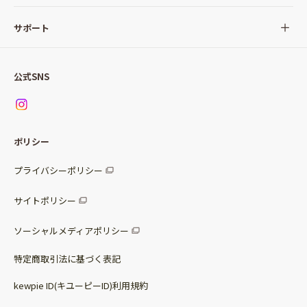
サラダ
Qummy(キユーミー)について
サポート
Qummy便り
Qummyの食卓提案
ご利用ガイド
すべてのサラダ
公式SNS
ニュース
お問い合わせ
サラダセット
調味料
レシピ
パッケージサラダ
ポリシー
トッピング
すべての調味料
惣菜サラダ
プライバシーポリシー
スープ
マヨネーズ・ドレッシング
サイトポリシー
パスタソース
その他
ソーシャルメディアポリシー
サステナブルフード
特定商取引法に基づく表記
ベビー・幼児食
kewpie ID(キユーピーID)利用規約