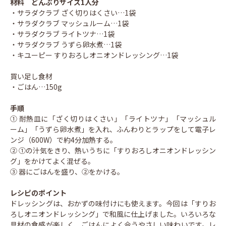
材料 どんぶりサイズ1人分
・サラダクラブ ざく切りはくさい…1袋
・サラダクラブ マッシュルーム…1袋
・サラダクラブ ライトツナ…1袋
・サラダクラブ うずら卵水煮…1袋
・キユーピー すりおろしオニオンドレッシング…1袋
買い足し食材
・ごはん…150g
手順
① 耐熱皿に「ざく切りはくさい」「ライトツナ」「マッシュル
ーム」「うずら卵水煮」を入れ、ふんわりとラップをして電子レ
ンジ（600W）で約4分加熱する。
② ①の汁気をきり、熱いうちに「すりおろしオニオンドレッシン
グ」をかけてよく混ぜる。
③ 器にごはんを盛り、②をかける。
レシピのポイント
ドレッシングは、おかずの味付けにも使えます。今回は「すりお
ろしオニオンドレッシング」で和風に仕上げました。いろいろな
具材の食感が楽しく、ごはんによく合うやさしい味わいです。レ