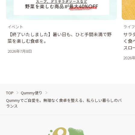
イベント
ライフ
【終了いたしました】暑い日も、ひと手間未満で野
サラ
菜を楽しむ食卓を。
く食
スロ
2026年7月8日
2026
TOP
Qummy便り
Qummyでご自愛を。無理なく食卓を整える、私らしい暮らしのバ
ランス