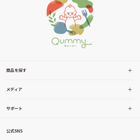
商品を探す
全ての商品
メディア
サラダ
Qummy(キユーミー)について
サポート
Qummy便り
Qummyの食卓提案
ご利用ガイド
すべてのサラダ
公式SNS
ニュース