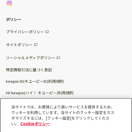
お問い合わせ
サラダセット
調味料
レシピ
パッケージサラダ
ポリシー
トッピング
すべての調味料
惣菜サラダ
プライバシーポリシー
スープ
マヨネーズ・ドレッシング
サイトポリシー
パスタソース
その他
ソーシャルメディアポリシー
サステナブルフード
特定商取引法に基づく表記
ベビー・幼児食
kewpie ID(キユーピーID)利用規約
Hi! kewpie(ハイ！ キユーピー)利用規約
その他（カレーなど）
Qummy(キユーミー)利用規約​
当サイトでは、お客様により良いサービスを提供するため、
クッキーを利用しています。当サイトのクッキー設定をカス
タマイズするには、[クッキー設定]をクリックしてくださ
い。
Cookieポリシー