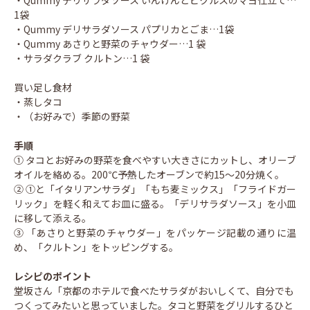
1袋
・Qummy デリサラダソース パプリカとごま…1袋
・Qummy あさりと野菜のチャウダー…1 袋
・サラダクラブ クルトン…1 袋
買い足し食材
・蒸しタコ
・（お好みで）季節の野菜
手順
① タコとお好みの野菜を食べやすい大きさにカットし、オリーブ
オイルを絡める。200℃予熱したオーブンで約15〜20分焼く。
② ①と「イタリアンサラダ」「もち麦ミックス」「フライドガー
リック」を軽く和えてお皿に盛る。「デリサラダソース」を小皿
に移して添える。
③ 「あさりと野菜のチャウダー」をパッケージ記載の通りに温
め、「クルトン」をトッピングする。
レシピのポイント
堂坂さん「京都のホテルで食べたサラダがおいしくて、自分でも
つくってみたいと思っていました。タコと野菜をグリルするひと