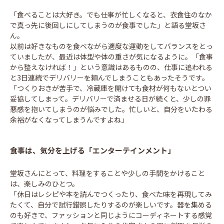
「食べることは大好き。でも仕事が忙しくなると、衣食住のなか
で真っ先に後回しにしてしまうのが食事でした」と語る堂坂さ
ん。
以前は好きなものを食べながら適度な運動をしてバランスをとっ
ていましたが、最近は体型や体の重さが気になるように。「食事
から整えなければ！」という意識はあるものの、仕事に追われる
と3日連続でデリバリーを頼んでしまうこともあったそうです。
「つくりおきが苦手で、冷蔵庫を開けても食材が何もないとつい
妥協してしまって。デリバリーで済ませる日が続くと、少しの罪
悪感を抱いてしまうのが悩みでした。忙しいと、自分をいたわる
余裕がなくなってしまうんですよね」
食事は、気分を上げる「エンターテインメント」
堂坂さんにとって、料理をすることや少しの手間をかけること
は、楽しみのひとつ。
「休日はレシピや本を読んでつくったり、食べた味を再現してみ
たくて、自分で試行錯誤したりするのが楽しいです。器を集める
のも好きで、ファッションと同じようにコーディネートする感覚