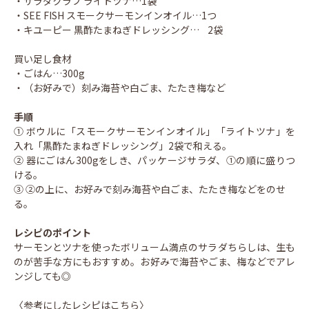
・サラダクラブ ライトツナ…1袋
・SEE FISH スモークサーモンインオイル…1つ
・キユーピー 黒酢たまねぎドレッシング… 2袋
買い足し食材
・ごはん…300g
・（お好みで）刻み海苔や白ごま、たたき梅など
手順
① ボウルに「スモークサーモンインオイル」「ライトツナ」を
入れ「黒酢たまねぎドレッシング」2袋で和える。
② 器にごはん300gをしき、パッケージサラダ、①の順に盛りつ
ける。
③ ②の上に、お好みで刻み海苔や白ごま、たたき梅などをのせ
る。
レシピのポイント
サーモンとツナを使ったボリューム満点のサラダちらしは、生も
のが苦手な方にもおすすめ。お好みで海苔やごま、梅などでアレ
ンジしても◎
〈参考にしたレシピはこちら〉