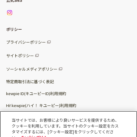
公式SNS
ニュース
お問い合わせ
サラダセット
調味料
レシピ
パッケージサラダ
ポリシー
トッピング
すべての調味料
惣菜サラダ
プライバシーポリシー
スープ
マヨネーズ・ドレッシング
サイトポリシー
パスタソース
その他
ソーシャルメディアポリシー
サステナブルフード
特定商取引法に基づく表記
ベビー・幼児食
kewpie ID(キユーピーID)利用規約
Hi! kewpie(ハイ！ キユーピー)利用規約
その他（カレーなど）
Qummy(キユーミー)利用規約​
当サイトでは、お客様により良いサービスを提供するため、
クッキーを利用しています。当サイトのクッキー設定をカス
タマイズするには、[クッキー設定]をクリックしてくださ