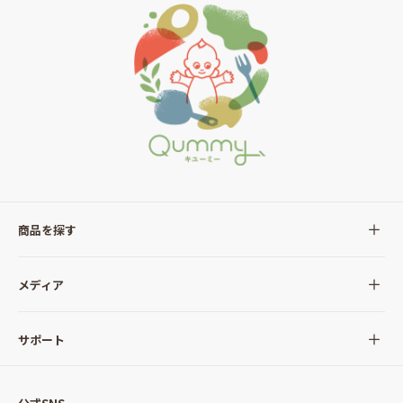
商品を探す
全ての商品
メディア
サラダ
Qummy(キユーミー)について
サポート
Qummy便り
Qummyの食卓提案
ご利用ガイド
すべてのサラダ