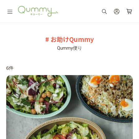
# お助けQummy
Qummy便り
6件