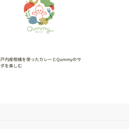
瀬戸内産柑橘を使ったカレーとQummyのサ
ラダを楽しむ