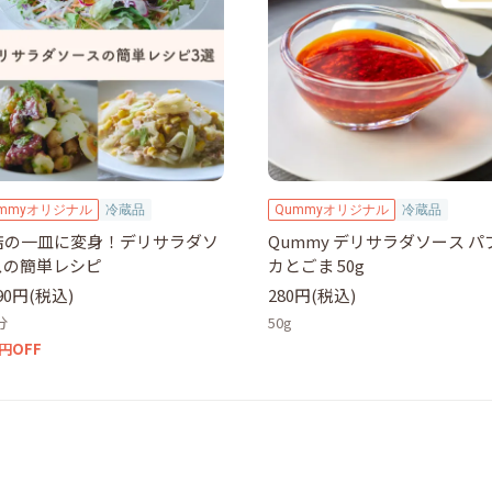
ummyオリジナル
冷蔵品
Qummyオリジナル
冷蔵品
店の一皿に変身！デリサラダソ
Qummy デリサラダソース パ
スの簡単レシピ
カとごま 50g
190円(税込)
280円(税込)
分
50g
0円OFF