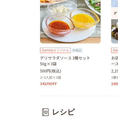
Qummyオリジナル
冷蔵品
Q
デリサラダソース 3種セット
お
50g×3袋
ー
500円(税込)
2,
2~3人前×3袋
3食
341円OFF
10
レシピ