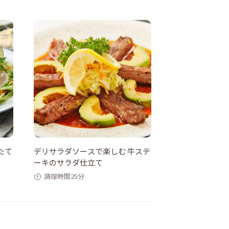
たて
デリサラダソースで楽しむ 牛ステ
ーキのサラダ仕立て
調理時間25分