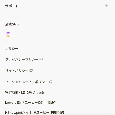
サラダ
Qummy(キユーミー)について
サポート
Qummy便り
Qummyの食卓提案
ご利用ガイド
すべてのサラダ
公式SNS
ニュース
お問い合わせ
サラダセット
調味料
レシピ
パッケージサラダ
ポリシー
トッピング
すべての調味料
惣菜サラダ
プライバシーポリシー
スープ
マヨネーズ・ドレッシング
サイトポリシー
パスタソース
その他
ソーシャルメディアポリシー
サステナブルフード
特定商取引法に基づく表記
ベビー・幼児食
kewpie ID(キユーピーID)利用規約
Hi! kewpie(ハイ！ キユーピー)利用規約
その他（カレーなど）