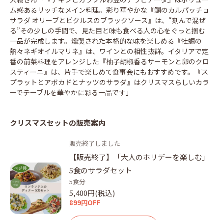
ム感あるリッチなメイン料理。彩り華やかな『鯛のカルパッチョ
サラダ オリーブとピクルスのブラックソース』は、“刻んで混ぜ
る”その少しの手間で、見た目と味も食べる人の心をぐっと掴む
一品が完成します。燻製された本格的な味を楽しめる『牡蠣の
熱々ネギオイルマリネ』は、ワインとの相性抜群。イタリアで定
番の前菜料理をアレンジした『柚子胡椒香るサーモンと卵のクロ
スティーニ』は、片手で楽しめて食事会にもおすすめです。『ス
プラットとアボカドとナッツのサラダ』はクリスマスらしいカラ
ーでテーブルを華やかに彩る一品です」
クリスマスセットの販売案内
販売終了しました
【販売終了】「大人のホリデーを楽しむ」
5食のサラダセット
5食分
5,400円(税込)
899円OFF