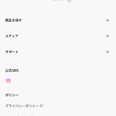
商品を探す
全ての商品
メディア
サラダ
Qummy(キユーミー)について
サポート
Qummy便り
Qummyの食卓提案
ご利用ガイド
すべてのサラダ
公式SNS
ニュース
お問い合わせ
サラダセット
調味料
レシピ
パッケージサラダ
ポリシー
トッピング
すべての調味料
惣菜サラダ
プライバシーポリシー
スープ
マヨネーズ・ドレッシング