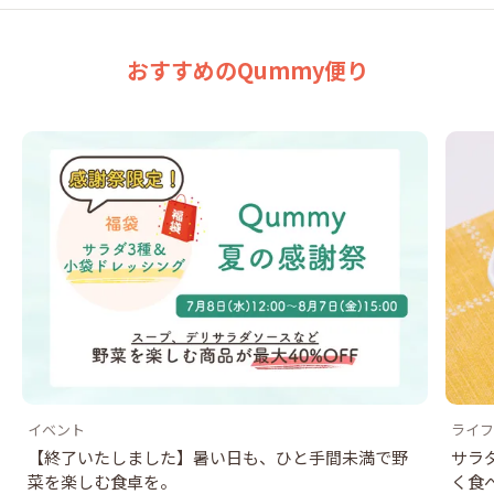
おすすめのQummy便り
イベント
ライフ
【終了いたしました】暑い日も、ひと手間未満で野
サラ
菜を楽しむ食卓を。
く食