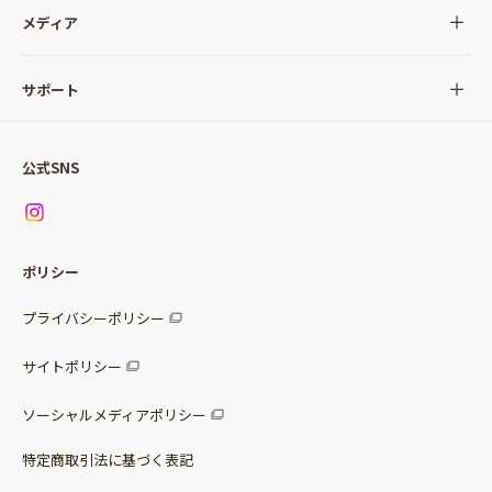
全ての商品
メディア
サラダ
Qummy(キユーミー)について
サポート
Qummy便り
Qummyの食卓提案
ご利用ガイド
すべてのサラダ
公式SNS
ニュース
お問い合わせ
サラダセット
調味料
レシピ
パッケージサラダ
ポリシー
トッピング
すべての調味料
惣菜サラダ
プライバシーポリシー
スープ
マヨネーズ・ドレッシング
サイトポリシー
パスタソース
その他
ソーシャルメディアポリシー
サステナブルフード
特定商取引法に基づく表記