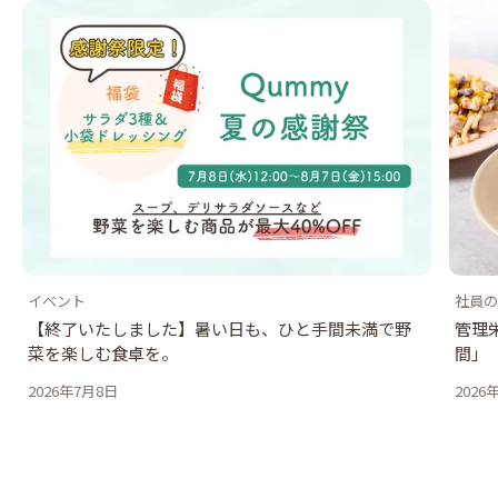
イベント
社員の
【終了いたしました】暑い日も、ひと手間未満で野
管理
菜を楽しむ食卓を。
間」
2026年7月8日
2026