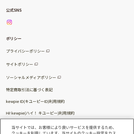
Qummy便り
Qummyの食卓提案
ご利用ガイド
すべてのサラダ
公式SNS
ニュース
お問い合わせ
サラダセット
調味料
レシピ
パッケージサラダ
ポリシー
トッピング
すべての調味料
惣菜サラダ
プライバシーポリシー
スープ
マヨネーズ・ドレッシング
サイトポリシー
パスタソース
その他
ソーシャルメディアポリシー
サステナブルフード
特定商取引法に基づく表記
ベビー・幼児食
kewpie ID(キユーピーID)利用規約
Hi! kewpie(ハイ！ キユーピー)利用規約
その他（カレーなど）
Qummy(キユーミー)利用規約​
当サイトでは、お客様により良いサービスを提供するため、
クッキーを利用しています。当サイトのクッキー設定をカス