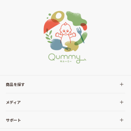
商品を探す
全ての商品
メディア
サラダ
Qummy(キユーミー)について
サポート