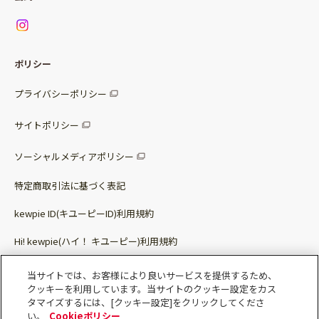
ニュース
お問い合わせ
サラダセット
調味料
レシピ
パッケージサラダ
ポリシー
トッピング
すべての調味料
惣菜サラダ
プライバシーポリシー
スープ
マヨネーズ・ドレッシング
サイトポリシー
パスタソース
その他
ソーシャルメディアポリシー
サステナブルフード
特定商取引法に基づく表記
ベビー・幼児食
kewpie ID(キユーピーID)利用規約
Hi! kewpie(ハイ！ キユーピー)利用規約
その他（カレーなど）
Qummy(キユーミー)利用規約​
当サイトでは、お客様により良いサービスを提供するため、
クッキーを利用しています。当サイトのクッキー設定をカス
タマイズするには、[クッキー設定]をクリックしてくださ
い。
Cookieポリシー