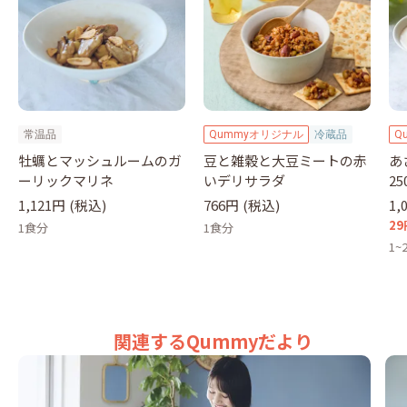
常温品
Qummyオリジナル
冷蔵品
Q
牡蠣とマッシュルームのガ
豆と雑穀と大豆ミートの赤
あ
ーリックマリネ
いデリサラダ
2
1,121円
(税込)
766円
(税込)
1,
29
1食分
1食分
1~
関連するQummyだより