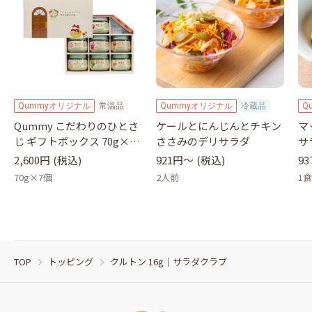
Qummyオリジナル
常温品
Qummyオリジナル
冷蔵品
Q
Qummy こだわりのひとさ
ケールとにんじんとチキン
マ
じ ギフトボックス 70g×7
ささみのデリサラダ
サ
瓶｜キユーピー
2,600円
(税込)
921円〜
(税込)
9
70g×7個
2人前
1
TOP
トッピング
クルトン 16g｜サラダクラブ