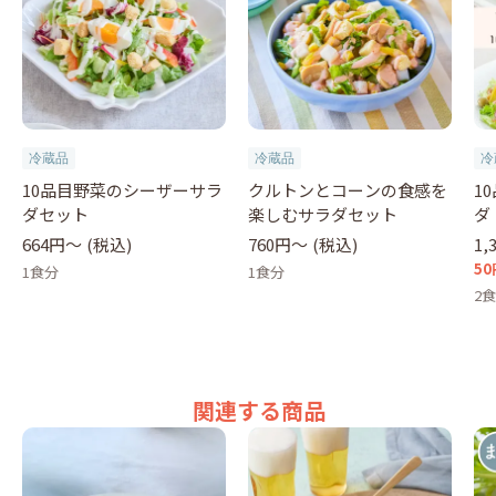
冷蔵品
冷蔵品
冷
10品目野菜のシーザーサラ
クルトンとコーンの食感を
1
ダセット
楽しむサラダセット
ダ
664円〜
(税込)
760円〜
(税込)
1,
50
1食分
1食分
2
関連する商品