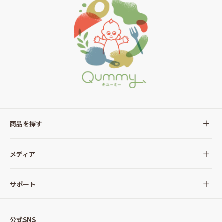
商品を探す
全ての商品
メディア
サラダ
Qummy(キユーミー)について
サポート
Qummy便り
Qummyの食卓提案
ご利用ガイド
すべてのサラダ
公式SNS