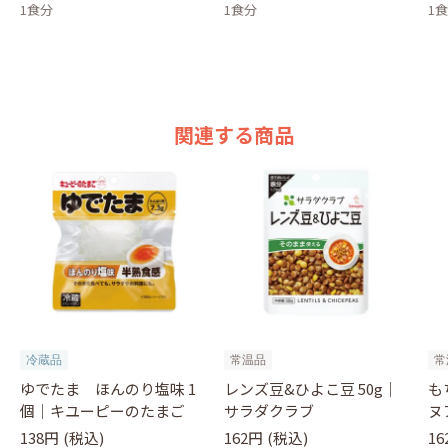
1食分
1食分
1
関連する商品
冷蔵品
常温品
常
ゆでたま ほんのり塩味 1
レンズ豆&ひよこ豆 50g｜
も
個｜キユーピーのたまご
サラダクラブ
ヌ
ダ
138円
(税込)
162円
(税込)
16