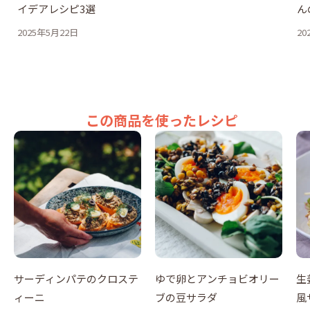
イデアレシピ3選
ん
2025年5月22日
20
この商品を使ったレシピ
サーディンパテのクロステ
ゆで卵とアンチョビオリー
生
ィーニ
ブの豆サラダ
風