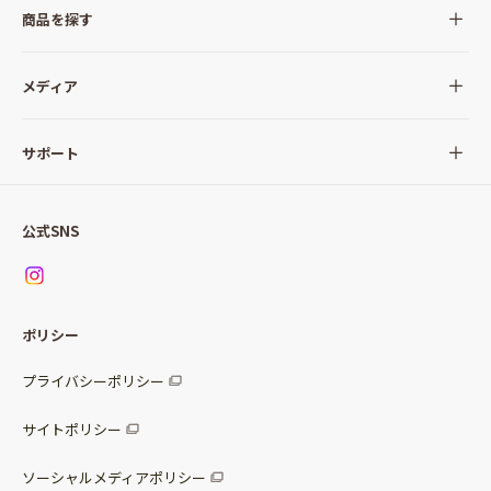
商品を探す
全ての商品
メディア
サラダ
Qummy(キユーミー)について
サポート
Qummy便り
Qummyの食卓提案
ご利用ガイド
すべてのサラダ
公式SNS
ニュース
お問い合わせ
サラダセット
調味料
レシピ
パッケージサラダ
ポリシー
トッピング
すべての調味料
惣菜サラダ
プライバシーポリシー
スープ
マヨネーズ・ドレッシング
サイトポリシー
パスタソース
その他
ソーシャルメディアポリシー