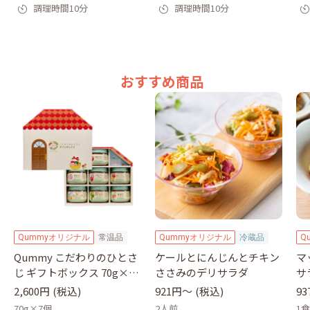
調理時間10分
調理時間10分
おすすめ商品
Qummyオリジナル
常温品
Qummyオリジナル
冷蔵品
Q
Qummy こだわりのひとさ
ケールとにんじんとチキン
マ
じ ギフトボックス 70g×7
ささみのデリサラダ
サ
瓶｜キユーピー
2,600円
(税込)
921円〜
(税込)
9
70g×7個
2人前
1