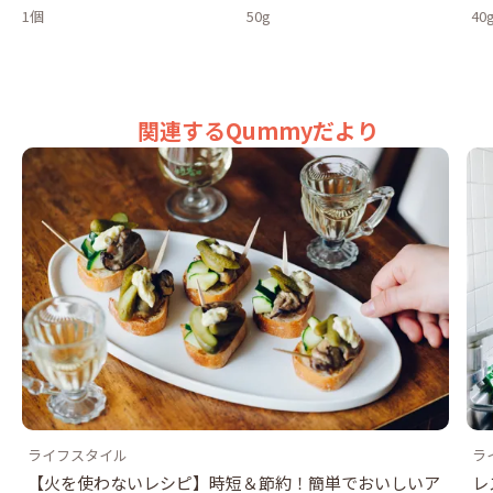
1個
50g
40
関連するQummyだより
ライフスタイル
ラ
【火を使わないレシピ】時短＆節約！簡単でおいしいア
レ