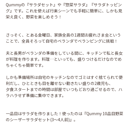
Qummyの『サラダセット』や『惣菜サラダ』『サラダトッピン
グ』です。これを使えば行楽シーンでも手軽に簡単に、しかも見
栄え良く、野菜を楽しめそう！
さっそく、とある金曜日、家族全員の1週間お疲れさま会という
ことで、全員そろって自宅のベランダでべランピングに挑戦！
夫と長男がベランダの準備をしている間に、キッチンで私と長女
が料理を作ります。料理…といっても、盛りつけるだけなのでめ
ちゃくちゃ簡単です。
しかも準備場所は自宅のキッチンなのでゴミはすぐ捨てられて便
利だし、ひとときも目を離せない動きたい盛りの2歳児も、
夕食スタートまでの時間は部屋でいつもどおり過ごせるので、ハ
ラハラせず準備に集中できます。
一品目はサラダを作りました！使ったのは『Qummy 10品目野菜
のシーザーサラダセット(3～4人前)』。