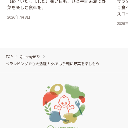
【終了いたしました】暑い日も、ひと手間未満で野
サラ
菜を楽しむ食卓を。
く食
スロ
2026年7月8日
2026
TOP
Qummy便り
ベランピングでも大活躍！ 外でも手軽に野菜を楽しもう