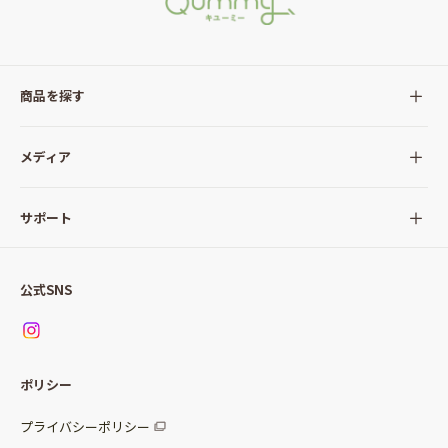
商品を探す
全ての商品
メディア
サラダ
Qummy(キユーミー)について
サポート
Qummy便り
Qummyの食卓提案
ご利用ガイド
すべてのサラダ
公式SNS
ニュース
お問い合わせ
サラダセット
調味料
レシピ
パッケージサラダ
ポリシー
トッピング
すべての調味料
惣菜サラダ
プライバシーポリシー