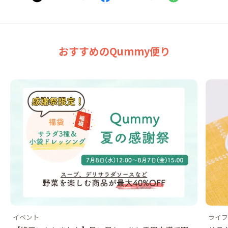
おすすめのQummy便り
イベント
ライフ