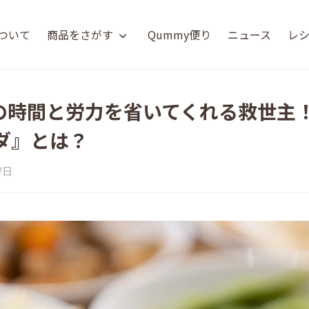
について
商品をさがす
Qummy便り
ニュース
レ
）の時間と労力を省いてくれる救世主！
ダ』とは？
7日