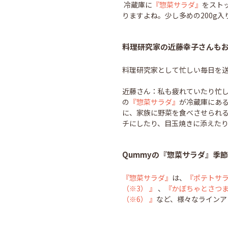
冷蔵庫に
『惣菜サラダ』
をスト
りますよね。少し多めの200g
料理研究家の近藤幸子さんも
料理研究家として忙しい毎日を
近藤さん：私も疲れていたり忙し
の
『惣菜サラダ』
が冷蔵庫にあ
に、家族に野菜を食べさせられ
チにしたり、目玉焼きに添えた
Qummyの『惣菜サラダ』季
『惣菜サラダ』
は、
『ポテトサ
（※3） 』
、
『かぼちゃとさつま
（※6） 』
など、様々なラインア