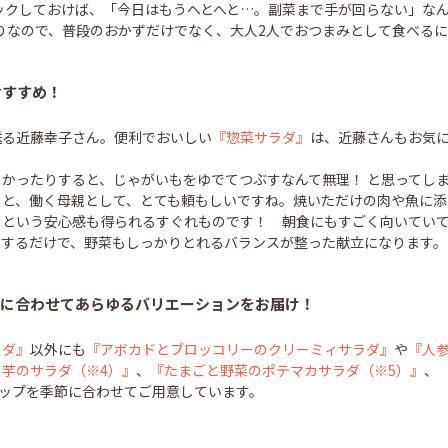
ックしておけば、「今日はもうへとへと…。副菜まで手が回らない」な
入りなので、普段のおかずだけでなく、大人2人でおつまみとして食べる
おすすめ！
送る近藤幸子さん。便利でおいしい
『惣菜サラダ』
は、近藤さんもお気に
かったりすると、じゃがいもをゆでてつぶすなんて無理！ と思ってしま
ると、働く母親として、とても頼もしいですね。焼いただけの肉や魚に添
るという安心感も得られるすぐれものです！ 朝食にもすごく向いてい
りするだけで、野菜もしっかりとれるバランスが整った献立になります。
節に合わせてあらゆるバリエーションをお届け！
ラダ』
以外にも
『アボカドとブロッコリーのクリーミィサラダ』
や
『人
芋のサラダ（※4）』
、
『たまごと野菜のポテマカサラダ（※5）』
、
ップを季節に合わせてご用意しています。