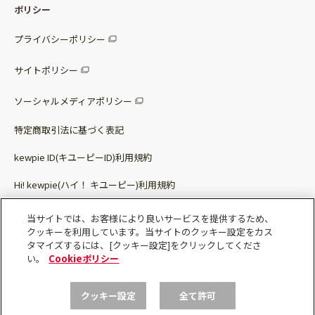
パッケージサラダ
ポリシー
トッピング
すべての調味料
惣菜サラダ
プライバシーポリシー
スープ
マヨネーズ・ドレッシング
サイトポリシー
パスタソース
その他
ソーシャルメディアポリシー
サステナブルフード
特定商取引法に基づく表記
ベビー・幼児食
kewpie ID(キユーピーID)利用規約
Hi! kewpie(ハイ！ キユーピー)利用規約
その他（カレーなど）
Qummy(キユーミー)利用規約​
当サイトでは、お客様により良いサービスを提供するため、
クッキーを利用しています。当サイトのクッキー設定をカス
タマイズするには、[クッキー設定]をクリックしてくださ
い。
Cookieポリシー
クッキー設定
全て許可
Copyright © Kewpie Corporation All rights reserved.