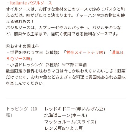
・
Italiante バジルソース
オイルソースは、お好きな食材をこのソースで炒めてパスタと和
えるだけ。味がぴたりと決まります。チャーハンや炒め物にも使
える優れもの！
バジルソースは、カプレーゼやカルパッチョ、バジルチキンな
ど、前菜から主菜まで、幅広く使用できる便利なソースです。
④おすすめ調味料
・世界を味わうマヨ（2種類）「
甘辛スイートチリ味
」「
濃厚Ｂ
ＢＱソース味
」
・小袋ドレッシング（3種類）※下部に詳細
数量限定の世界を味わうマヨは今しか味わえないおいしさ！野菜
だけでなく、お肉や魚などさまざまな料理で異国感あふれる風味
を楽しんでください。
トッピング（10
レッドキドニー(赤いんげん豆)
種）
北海道コーン(ホール)
マッシュルーム(スライス)
レンズ豆&ひよこ豆