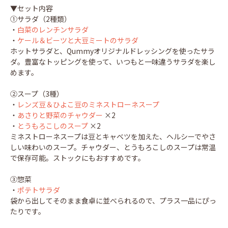
▼セット内容
①サラダ（2種類）
・
白菜のレンチンサラダ
・
ケール＆ビーツと大豆ミートのサラダ
ホットサラダと、Qummyオリジナルドレッシングを使ったサラ
ダ。豊富なトッピングを使って、いつもと一味違うサラダを楽し
めます。
②スープ（3種）
・
レンズ豆＆ひよこ豆のミネストローネスープ
・
あさりと野菜のチャウダー
×2
・
とうもろこしのスープ
×2
ミネストローネスープは豆とキャベツを加えた、ヘルシーでやさ
しい味わいのスープ。チャウダー、とうもろこしのスープは常温
で保存可能。ストックにもおすすめです。
③惣菜
・
ポテトサラダ
袋から出してそのまま食卓に並べられるので、プラス一品にぴっ
たりです。