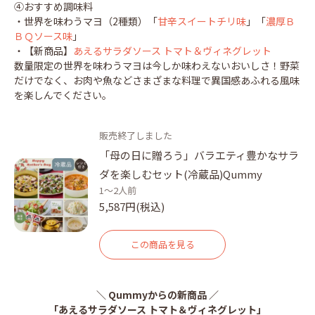
④おすすめ調味料
・世界を味わうマヨ（2種類）「
甘辛スイートチリ味
」「
濃厚Ｂ
ＢＱソース味
」
・【新商品】
あえるサラダソース トマト＆ヴィネグレット
数量限定の世界を味わうマヨは今しか味わえないおいしさ！野菜
だけでなく、お肉や魚などさまざまな料理で異国感あふれる風味
を楽しんでください。
販売終了しました
「母の日に贈ろう」バラエティ豊かなサラ
ダを楽しむセット(冷蔵品)Qummy
1～2人前
5,587円(税込)
この商品を見る
＼ Qummyからの新商品 ／
「あえるサラダソース トマト＆ヴィネグレット」