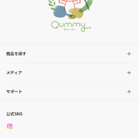
商品を探す
全ての商品
メディア
サラダ
Qummy(キユーミー)について
サポート
Qummy便り
Qummyの食卓提案
ご利用ガイド
すべてのサラダ
公式SNS
ニュース
お問い合わせ
サラダセット
調味料
レシピ