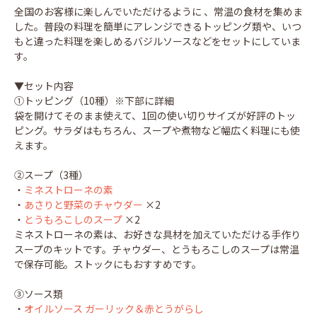
全国のお客様に楽しんでいただけるように 、常温の食材を集めま
した。普段の料理を簡単にアレンジできるトッピング類や、いつ
もと違った料理を楽しめるバジルソースなどをセットにしていま
す。
▼セット内容
①トッピング（10種）※下部に詳細
袋を開けてそのまま使えて、1回の使い切りサイズが好評のトッ
ピング。サラダはもちろん、スープや煮物など幅広く料理にも使
えます。
②スープ（3種）
・
ミネストローネの素
・
あさりと野菜のチャウダー
×2
・
とうもろこしのスープ
×2
ミネストローネの素は、お好きな具材を加えていただける手作り
スープのキットです。チャウダー、とうもろこしのスープは常温
で保存可能。ストックにもおすすめです。
③ソース類
・
オイルソース ガーリック＆赤とうがらし