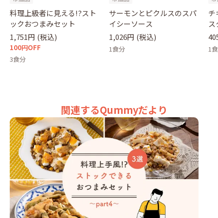
料理上級者に見える!?スト
サーモンとピクルスのスパ
チ
ックおつまみセット
イシーソース
ス
1,751円
(税込)
1,026円
(税込)
4
100円OFF
1食分
1
3食分
関連するQummyだより