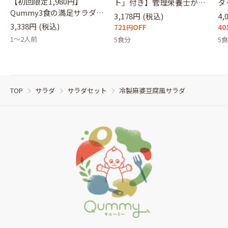
【初回限定1,980円】
ト」付き】管理栄養士が選
タ
Qummy3食の満足サラダセ
ぶサラダ
セ
3,178円
(税込)
4,
ット（クーポンコード：
3,338円
(税込)
721円OFF
40
otameshi）
1～2人前
5食分
5
TOP
サラダ
サラダセット
冷製麻婆豆腐風サラダ