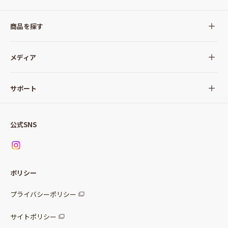
商品を探す
全ての商品
メディア
サラダ
Qummy(キユーミー)について
サポート
Qummy便り
Qummyの食卓提案
ご利用ガイド
すべてのサラダ
公式SNS
ニュース
お問い合わせ
サラダセット
調味料
レシピ
パッケージサラダ
ポリシー
トッピング
すべての調味料
惣菜サラダ
プライバシーポリシー
スープ
マヨネーズ・ドレッシング
サイトポリシー
パスタソース