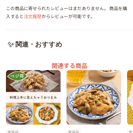
この商品に寄せられたレビューはまだありません。
商品を購
入すると
注文履歴
からレビューが可能です。
関連・おすすめ
関連する商品
常温品
常温品
常