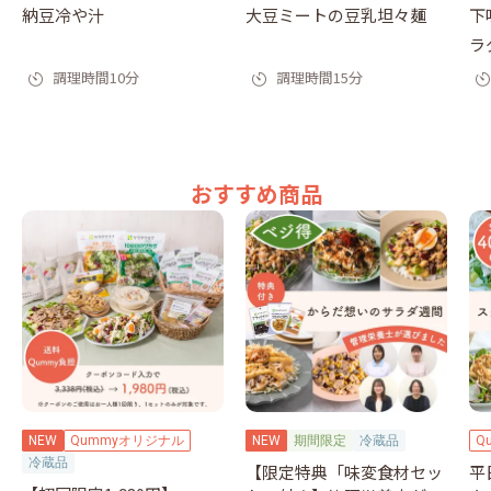
納豆冷や汁
大豆ミートの豆乳坦々麺
下
ラ
調理時間10分
調理時間15分
おすすめ商品
NEW
Qummyオリジナル
NEW
期間限定
冷蔵品
Q
冷蔵品
【限定特典「味変食材セッ
平