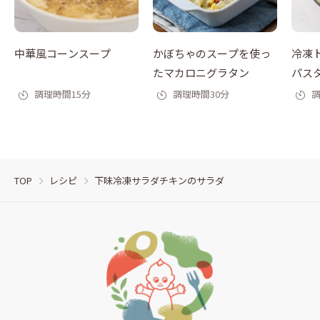
中華風コーンスープ
かぼちゃのスープを使っ
冷凍
たマカロニグラタン
パス
調理時間15分
調理時間30分
調
TOP
レシピ
下味冷凍サラダチキンのサラダ