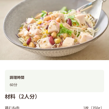
調理時間
60分
材料（2人分）
鶏むね肉
1枚（350g）