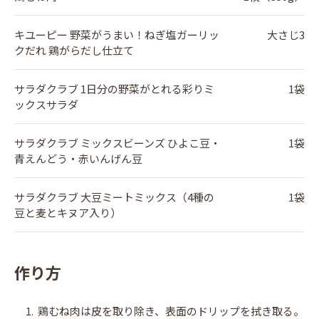
キユーピー 野菜がうまい！ねぎ塩ガーリッ
大さじ3
クだれ 鶏がらだし仕立て
サラダクラブ 1日分の野菜がとれる彩りミ
1袋
ックスサラダ
サラダクラブ ミックスビーンズ ひよこ豆・
1袋
青えんどう・赤いんげん豆
サラダクラブ 大豆ミートミックス（4種の
1袋
豆と麦とキヌア入り）
作り方
1.
鶏むね肉は皮を取り除き、表面のドリップを拭き取る。