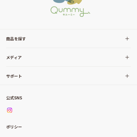
商品を探す
全ての商品
メディア
サラダ
Qummy(キユーミー)について
サポート
Qummy便り
Qummyの食卓提案
ご利用ガイド
すべてのサラダ
公式SNS
ニュース
お問い合わせ
サラダセット
調味料
レシピ
パッケージサラダ
ポリシー
トッピング
すべての調味料