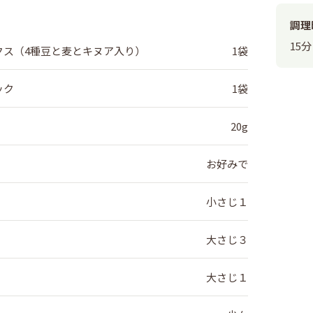
調理
15分
クス（4種豆と麦とキヌア入り）
1袋
ック
1袋
20g
お好みで
小さじ１
大さじ３
大さじ１