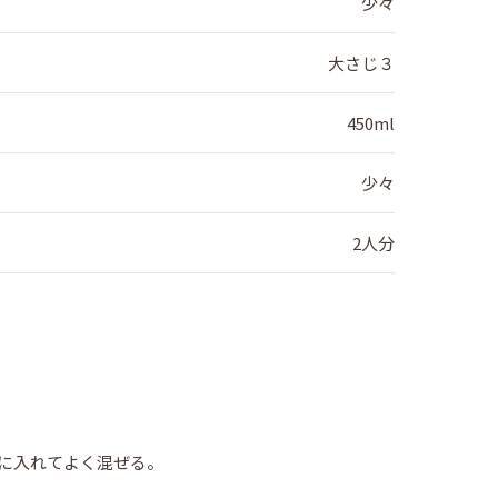
少々
大さじ３
450ml
少々
2人分
。
に入れてよく混ぜる。