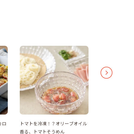
カロ
トマトを冷凍！？オリーブオイル
えのきとカリカ
香る、トマトそうめん
ダ