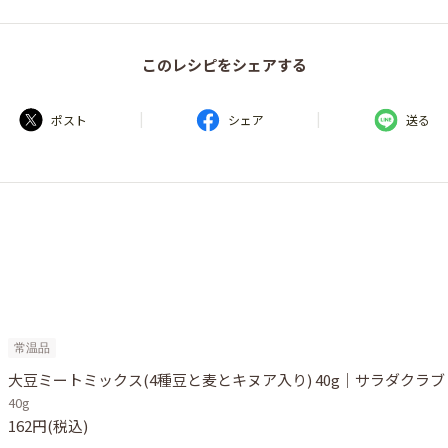
このレシピをシェアする
|
|
ポスト
シェア
送る
常温品
大豆ミートミックス(4種豆と麦とキヌア入り) 40g｜サラダクラブ
40g
162円(税込)