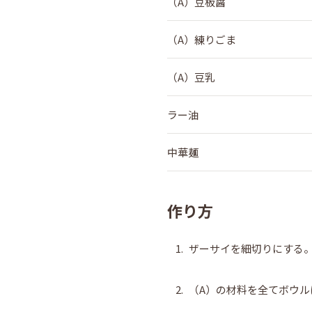
（A）豆板醤
（A）練りごま
（A）豆乳
ラー油
中華麺
作り方
1.
ザーサイを細切りにする
2.
（A）の材料を全てボウル