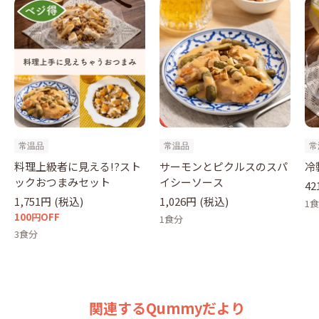
常温品
常温品
常
料理上級者に見える!?スト
サーモンとピクルスのスパ
冷
ックおつまみセット
イシーソース
42
1,751円
(税込)
1,026円
(税込)
1
100円OFF
1食分
3食分
関連するQummyだより