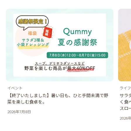
イベント
ライフ
【終了いたしました】暑い日も、ひと手間未満で野
サラ
菜を楽しむ食卓を。
く食
スロ
2026年7月8日
2026