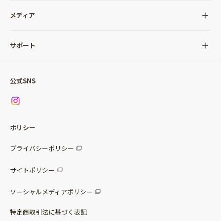
全ての商品
メディア
サラダ
Qummy(キユーミー)について
サポート
Qummy便り
Qummyの食卓提案
ご利用ガイド
すべてのサラダ
公式SNS
ニュース
お問い合わせ
サラダセット
調味料
レシピ
パッケージサラダ
ポリシー
トッピング
すべての調味料
惣菜サラダ
プライバシーポリシー
スープ
マヨネーズ・ドレッシング
サイトポリシー
パスタソース
その他
ソーシャルメディアポリシー
サステナブルフード
特定商取引法に基づく表記