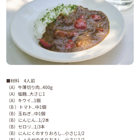
■材料 4人前
（A）牛薄切り肉...400g
（A）塩麹...大さじ1
（A）キウイ...1個
（B ）トマト...中1個
（B）玉ねぎ...中1個
（B）にんじん...1/2本
（B）セロリ...1/3本
（B）にんにくのすりおろし...小さじ1/2
（B）しょうがのすりおろし...小さじ1/2