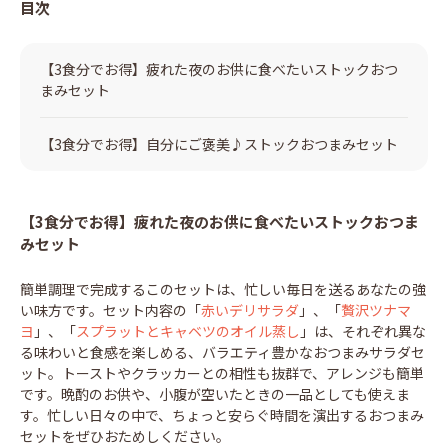
目次
【3食分でお得】疲れた夜のお供に食べたいストックおつ
まみセット
【3食分でお得】自分にご褒美♪ストックおつまみセット
【3食分でお得】疲れた夜のお供に食べたいストックおつま
みセット
簡単調理で完成するこのセットは、忙しい毎日を送るあなたの強
い味方です。セット内容の「
赤いデリサラダ
」、「
贅沢ツナマ
ヨ
」、「
スプラットとキャベツのオイル蒸し
」は、それぞれ異な
る味わいと食感を楽しめる、バラエティ豊かなおつまみサラダセ
ット。トーストやクラッカーとの相性も抜群で、アレンジも簡単
です。晩酌のお供や、小腹が空いたときの一品としても使えま
す。忙しい日々の中で、ちょっと安らぐ時間を演出するおつまみ
セットをぜひおためしください。