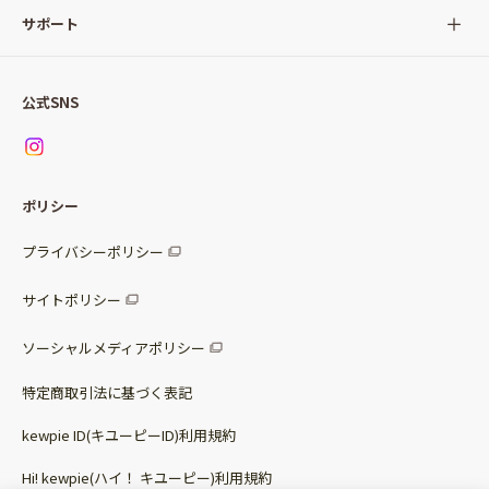
サラダ
Qummy(キユーミー)について
サポート
Qummy便り
Qummyの食卓提案
ご利用ガイド
すべてのサラダ
公式SNS
ニュース
お問い合わせ
サラダセット
調味料
レシピ
パッケージサラダ
ポリシー
トッピング
すべての調味料
惣菜サラダ
プライバシーポリシー
スープ
マヨネーズ・ドレッシング
サイトポリシー
パスタソース
その他
ソーシャルメディアポリシー
サステナブルフード
特定商取引法に基づく表記
ベビー・幼児食
kewpie ID(キユーピーID)利用規約
Hi! kewpie(ハイ！ キユーピー)利用規約
その他（カレーなど）