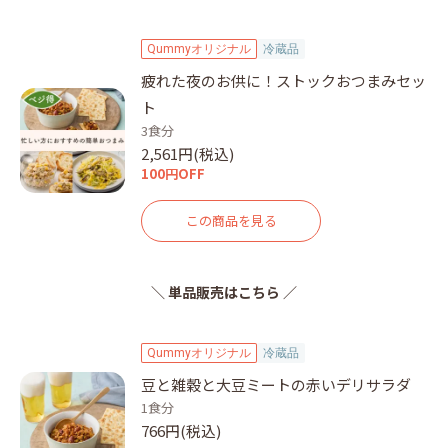
Qummyオリジナル
冷蔵品
疲れた夜のお供に！ストックおつまみセッ
ト
3食分
2,561円(税込)
100円OFF
この商品を見る
＼ 単品販売はこちら ／
Qummyオリジナル
冷蔵品
豆と雑穀と大豆ミートの赤いデリサラダ
1食分
766円(税込)