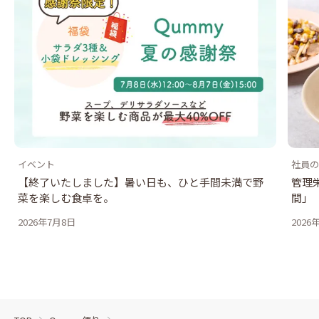
イベント
社員の
【終了いたしました】暑い日も、ひと手間未満で野
管理
菜を楽しむ食卓を。
間」
2026年7月8日
2026