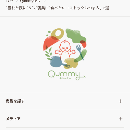
TOP
Qummy便り
"疲れた夜に"＆"ご褒美に"食べたい「ストックおつまみ」6選
商品を探す
全ての商品
メディア