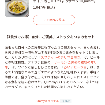
オイル蒸し≪おつまみサラダ≫Qummy
1,047円(税込)
この商品を見る
【3食分でお得】自分にご褒美♪ストックおつまみセット
頑張った自分へのご褒美にもぴったりの贅沢セット。日々の疲れ
を労う特別な一時を演出する3種類のおつまみをセットにしまし
た。カリカリ香ばしい「
スプラットのデリマヨ焼き
」は、ビール
との相性抜群。プチプチ食感の「
サーモンと10種の雑穀のマリ
ネ
」は、ワインと楽しむひとときに。「
赤いアヒージョ
」は、ま
るでお洒落なバルで過ごすかのような気分を味わえます。手軽に
準備でき、盛り付けを工夫すれば見た目もおしゃれ！ストックで
きる食材を組み合わせた、Qummyおすすめのヘルシーなおつま
みサラダで、ゆっくりとした時間をお楽しみください。
Qummyオリジナル
冷蔵品