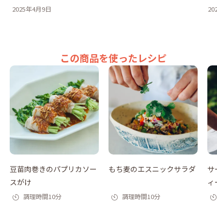
2025年4月9日
20
この商品を使ったレシピ
豆苗肉巻きのパプリカソー
もち麦のエスニックサラダ
サ
スがけ
ィ
調理時間10分
調理時間10分