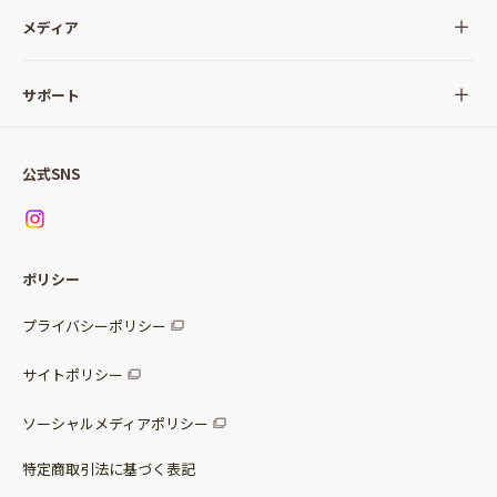
全ての商品
メディア
サラダ
Qummy(キユーミー)について
サポート
Qummy便り
Qummyの食卓提案
ご利用ガイド
すべてのサラダ
公式SNS
ニュース
お問い合わせ
サラダセット
調味料
レシピ
パッケージサラダ
ポリシー
トッピング
すべての調味料
惣菜サラダ
プライバシーポリシー
スープ
マヨネーズ・ドレッシング
サイトポリシー
パスタソース
その他
ソーシャルメディアポリシー
サステナブルフード
特定商取引法に基づく表記