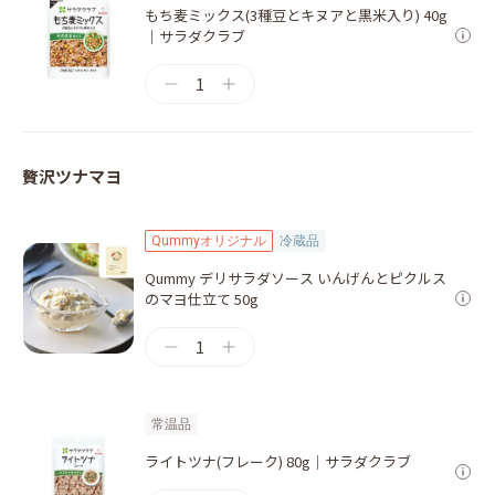
もち麦ミックス(3種豆とキヌアと黒米入り) 40g
｜サラダクラブ
1
贅沢ツナマヨ
Qummyオリジナル
冷蔵品
Qummy デリサラダソース いんげんとピクルス
のマヨ仕立て 50g
1
常温品
ライトツナ(フレーク) 80g｜サラダクラブ