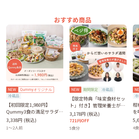
おすすめ商品
NEW
Qummyオリジナル
NEW
期間限定
冷蔵品
N
冷蔵品
冷
【限定特典「味変食材セッ
【初回限定1,980円】
柑
ト」付き】管理栄養士が選
Qummy3食の満足サラダセ
を
ぶサラダ
3,178円
(税込)
ット（クーポンコード：
&
3,338円
(税込)
5,
721円OFF
otameshi）
1～2人前
4
5食分