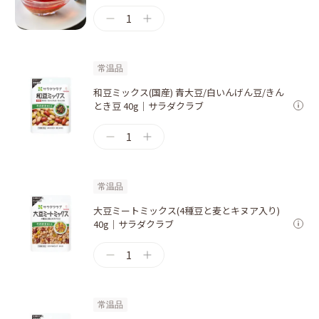
1
常温品
和豆ミックス(国産) 青大豆/白いんげん豆/きん
とき豆 40g｜サラダクラブ
1
常温品
大豆ミートミックス(4種豆と麦とキヌア入り)
40g｜サラダクラブ
1
常温品