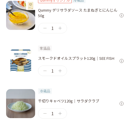
Qummyオリジナル
冷蔵品
Qummy デリサラダソース たまねぎとにんじん
50g
1
常温品
スモークドオイルスプラット120g｜SEE FISH
1
冷蔵品
千切りキャベツ120g｜サラダクラブ
1