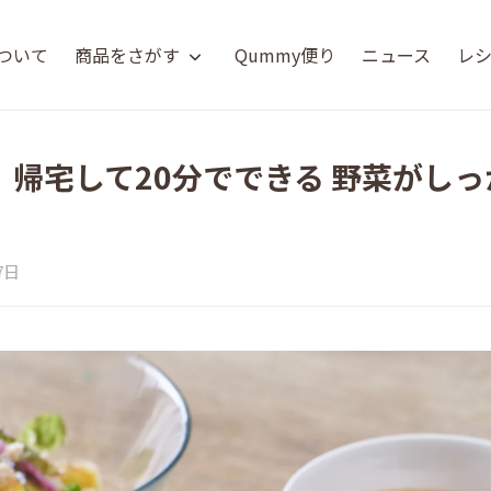
について
商品をさがす
Qummy便り
ニュース
レ
、帰宅して20分でできる 野菜がし
7日