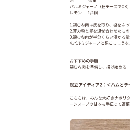
油 適量
パルミジャーノ（粉チーズでOK）
レモン 1/4個
1.鶏むね肉は皮を取り、塩をふ
2.薄力粉と卵を混ぜ合わせたも
3.鶏むね肉が半分くらい浸かる
4.パルミジャーノと黒こしょう
おすすめの手順
鶏むね肉を準備し、揚げ始める 
献立アイディア2：＜ハムとチ
こちらは、みんな大好きナポリ
ーンスープの甘みも手伝って野