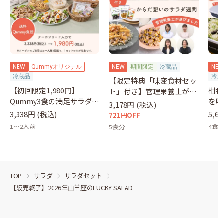
NEW
Qummyオリジナル
NEW
期間限定
冷蔵品
N
冷蔵品
冷
【限定特典「味変食材セッ
【初回限定1,980円】
柑
ト」付き】管理栄養士が選
Qummy3食の満足サラダセ
を
ぶサラダ
3,178円
(税込)
ット（クーポンコード：
&
3,338円
(税込)
5,
721円OFF
otameshi）
1～2人前
4
5食分
TOP
サラダ
サラダセット
【販売終了】2026年山羊座のLUCKY SALAD