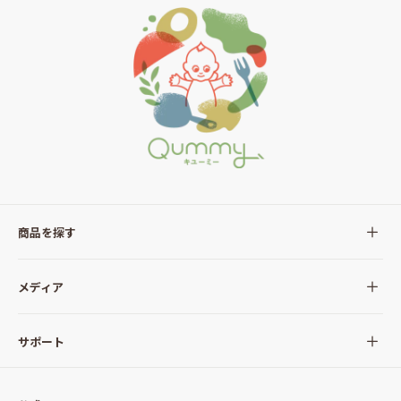
商品を探す
全ての商品
メディア
サラダ
Qummy(キユーミー)について
サポート
Qummy便り
Qummyの食卓提案
ご利用ガイド
すべてのサラダ