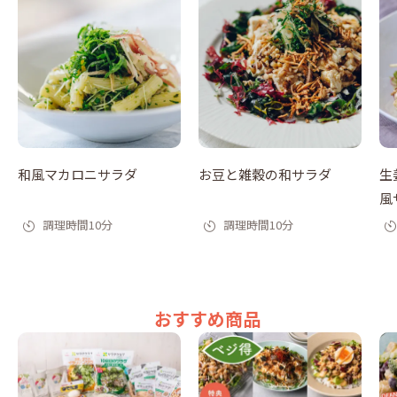
和風マカロニサラダ
お豆と雑穀の和サラダ
生
風
調理時間10分
調理時間10分
おすすめ商品