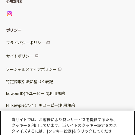
公式SNS
ニュース
お問い合わせ
サラダセット
調味料
レシピ
パッケージサラダ
ポリシー
トッピング
すべての調味料
惣菜サラダ
プライバシーポリシー
スープ
マヨネーズ・ドレッシング
サイトポリシー
パスタソース
その他
ソーシャルメディアポリシー
サステナブルフード
特定商取引法に基づく表記
ベビー・幼児食
kewpie ID(キユーピーID)利用規約
Hi! kewpie(ハイ！ キユーピー)利用規約
その他（カレーなど）
Qummy(キユーミー)利用規約​
当サイトでは、お客様により良いサービスを提供するため、
クッキーを利用しています。当サイトのクッキー設定をカス
タマイズするには、[クッキー設定]をクリックしてくださ