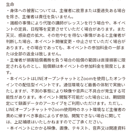
生命
・身体への被害については、主催者に故意または重過失ある場合
を除き、主催者は責任を負いません。
・諸般の事情により代理の講師がレッスンを行う場合や、本イベ
ントの定員、日程等を変更させていただく場合があります。また
天災、感染症の拡大、その他やむを得ない事情があると主催者が
判断した場合、本イベント開催変更・中止させていただく場合が
あります。その場合であっても、本イベントの参加料金の一部ま
たは全部の返金は致しません。
・主催者が損害賠償義務を負う場合の賠償の範囲は直接損害に限
定されるものとし、賠償額は本イベントの参加料金を限度としま
す。
・本イベントはLINEオープンチャットとZoomを使用したオンラ
インでの配信型イベントです。通信環境など最善の体制で実施い
たしますが、不測の事態により映像や音声に不具合が発生する可
能性があります。本イベント閲覧不可能だった場合には、期間限
定にて録画データのアーカイブをご利用いただけます。ただし、
LINEオープンチャットやZoom使用時のネット環境など主催者の
責めに帰すべき事由によらず参加、閲覧できない場合に関して
は、上記補填はいたしかねますのでご了承ください。
・本イベントにかかる映像、画像、テキスト、音声又は関連資料