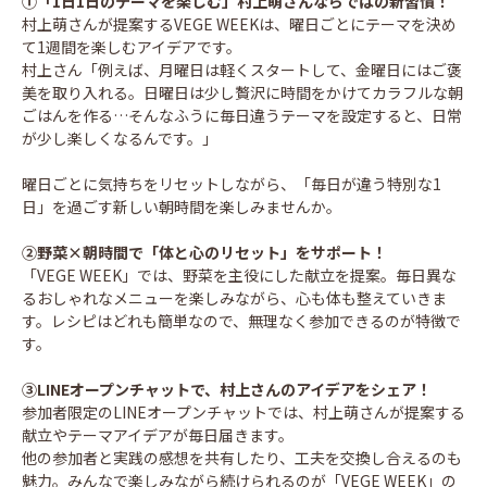
①「1日1日のテーマを楽しむ」村上萌さんならではの新習慣！
村上萌さんが提案するVEGE WEEKは、曜日ごとにテーマを決め
て1週間を楽しむアイデアです。
村上さん「例えば、月曜日は軽くスタートして、金曜日にはご褒
美を取り入れる。日曜日は少し贅沢に時間をかけてカラフルな朝
ごはんを作る…そんなふうに毎日違うテーマを設定すると、日常
が少し楽しくなるんです。」
曜日ごとに気持ちをリセットしながら、「毎日が違う特別な1
日」を過ごす新しい朝時間を楽しみませんか。
②野菜×朝時間で「体と心のリセット」をサポート！
「VEGE WEEK」では、野菜を主役にした献立を提案。毎日異な
るおしゃれなメニューを楽しみながら、心も体も整えていきま
す。レシピはどれも簡単なので、無理なく参加できるのが特徴で
す。
③LINEオープンチャットで、村上さんのアイデアをシェア！
参加者限定のLINEオープンチャットでは、村上萌さんが提案する
献立やテーマアイデアが毎日届きます。
他の参加者と実践の感想を共有したり、工夫を交換し合えるのも
魅力。みんなで楽しみながら続けられるのが「VEGE WEEK」の