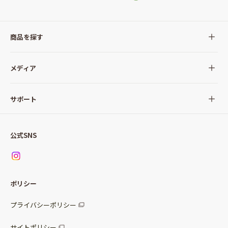
商品を探す
全ての商品
メディア
サラダ
Qummy(キユーミー)について
サポート
Qummy便り
Qummyの食卓提案
ご利用ガイド
すべてのサラダ
公式SNS
ニュース
お問い合わせ
サラダセット
調味料
レシピ
パッケージサラダ
ポリシー
トッピング
すべての調味料
惣菜サラダ
プライバシーポリシー
スープ
マヨネーズ・ドレッシング
サイトポリシー