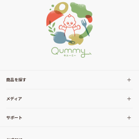
商品を探す
全ての商品
メディア
サラダ
Qummy(キユーミー)について
サポート
Qummy便り
Qummyの食卓提案
ご利用ガイド
すべてのサラダ