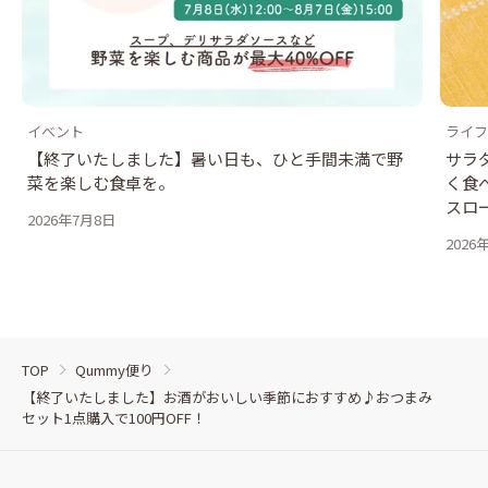
イベント
ライフ
【終了いたしました】暑い日も、ひと手間未満で野
サラ
菜を楽しむ食卓を。
く食
スロ
2026年7月8日
2026
TOP
Qummy便り
【終了いたしました】お酒がおいしい季節におすすめ♪おつまみ
セット1点購入で100円OFF！