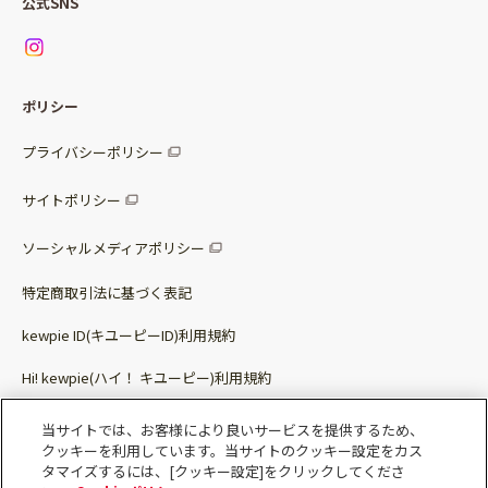
公式SNS
ニュース
お問い合わせ
サラダセット
調味料
レシピ
パッケージサラダ
ポリシー
トッピング
すべての調味料
惣菜サラダ
プライバシーポリシー
スープ
マヨネーズ・ドレッシング
サイトポリシー
パスタソース
その他
ソーシャルメディアポリシー
サステナブルフード
特定商取引法に基づく表記
ベビー・幼児食
kewpie ID(キユーピーID)利用規約
Hi! kewpie(ハイ！ キユーピー)利用規約
その他（カレーなど）
Qummy(キユーミー)利用規約​
当サイトでは、お客様により良いサービスを提供するため、
クッキーを利用しています。当サイトのクッキー設定をカス
タマイズするには、[クッキー設定]をクリックしてくださ