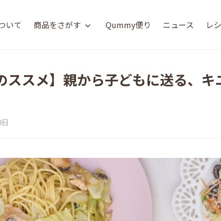
について
商品をさがす
Qummy便り
ニュース
レ
のススメ】親から子どもに送る、キ
9日