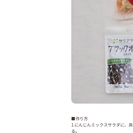
■作り方
1.にんじんミックスサラダに、
る。