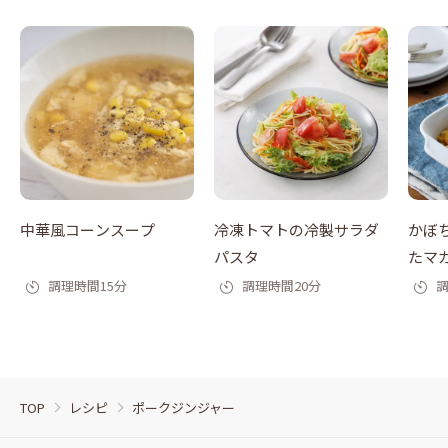
中華風コーンスープ
冷凍トマトの冷製サラダ
かぼ
パスタ
たマ
調理時間15分
調理時間20分
調
TOP
レシピ
ポークジンジャー