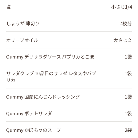
塩
小さじ1/4
しょうが 薄切り
4枚分
オリーブオイル
大さじ２
Qummy デリサラダソース パプリカとごま
1袋
サラダクラブ 10品目のサラダ レタスやパプ
1袋
リカ
Qummy 国産にんじんドレッシング
1袋
Qummy ポテトサラダ
1袋
Qummy かぼちゃのスープ
2袋