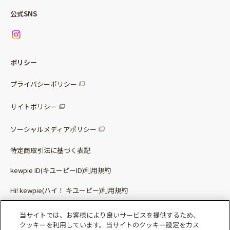
Qummy便り
Qummyの食卓提案
ご利用ガイド
すべてのサラダ
公式SNS
ニュース
お問い合わせ
サラダセット
調味料
レシピ
パッケージサラダ
ポリシー
トッピング
すべての調味料
惣菜サラダ
プライバシーポリシー
スープ
マヨネーズ・ドレッシング
サイトポリシー
パスタソース
その他
ソーシャルメディアポリシー
サステナブルフード
特定商取引法に基づく表記
ベビー・幼児食
kewpie ID(キユーピーID)利用規約
Hi! kewpie(ハイ！ キユーピー)利用規約
その他（カレーなど）
Qummy(キユーミー)利用規約​
当サイトでは、お客様により良いサービスを提供するため、
クッキーを利用しています。当サイトのクッキー設定をカス