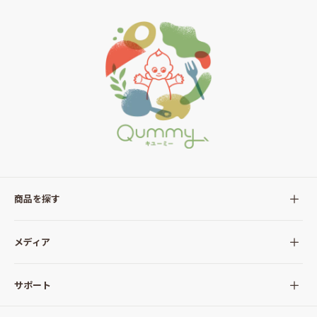
商品を探す
全ての商品
メディア
サラダ
Qummy(キユーミー)について
サポート